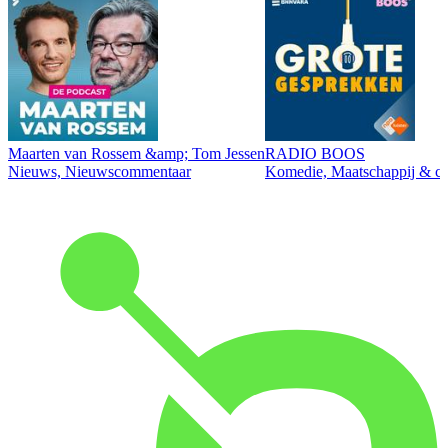
Maarten van Rossem &amp; Tom Jessen
RADIO BOOS
Nieuws, Nieuwscommentaar
Komedie, Maatschappij & cul