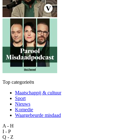
Top categorieën
Maatschappij & cultuur
Sport
Nieuws
Komedie
Waargebeurde misdaad
A - H
I - P
Q - Z