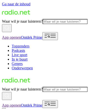
Ga naar de inhoud
Waar wil je naar luisteren?
App openen
Ontdek Prime
Topzenders
Podcasts
Live sport
In je buurt
Genres
Onderwerpen
Waar wil je naar luisteren?
App openen
Ontdek Prime