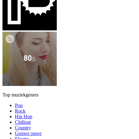
Top muziekgenres
Pop
Rock
Hip Hop
Chillout
Country
Gouwe ouwe
Electro