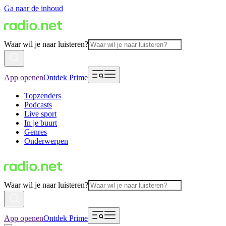
Ga naar de inhoud
Waar wil je naar luisteren?
App openen
Ontdek Prime
Topzenders
Podcasts
Live sport
In je buurt
Genres
Onderwerpen
Waar wil je naar luisteren?
App openen
Ontdek Prime