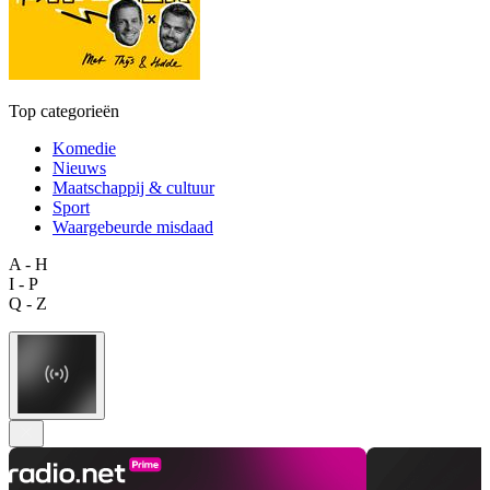
Top categorieën
Komedie
Nieuws
Maatschappij & cultuur
Sport
Waargebeurde misdaad
A - H
I - P
Q - Z