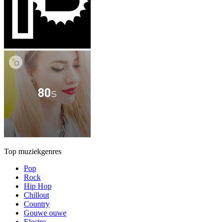
Top muziekgenres
Pop
Rock
Hip Hop
Chillout
Country
Gouwe ouwe
Electro