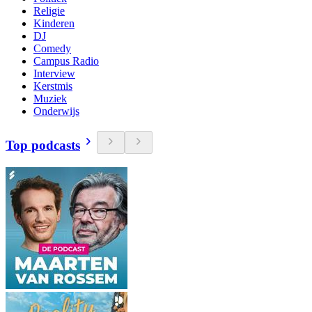
Religie
Kinderen
DJ
Comedy
Campus Radio
Interview
Kerstmis
Muziek
Onderwijs
Top podcasts