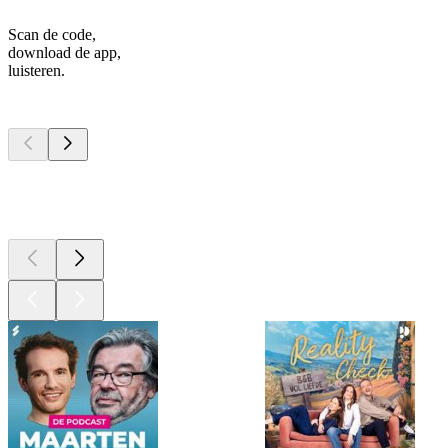
Scan de code,
download de app,
luisteren.
Top
podcasts
Top
podcasts
Top
podcasts