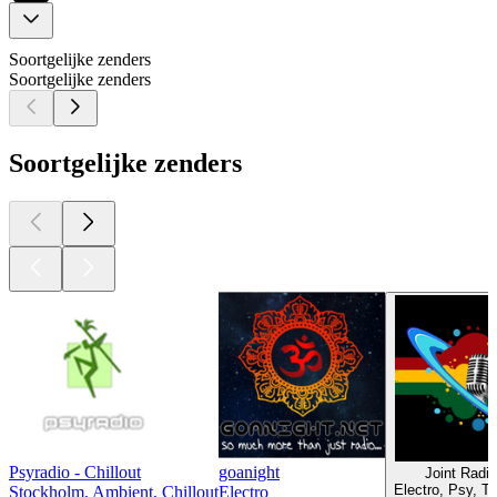
Soortgelijke zenders
Soortgelijke zenders
Soortgelijke zenders
Psyradio - Chillout
goanight
Joint Radi
Electro, Psy, T
Stockholm, Ambient, Chillout
Electro