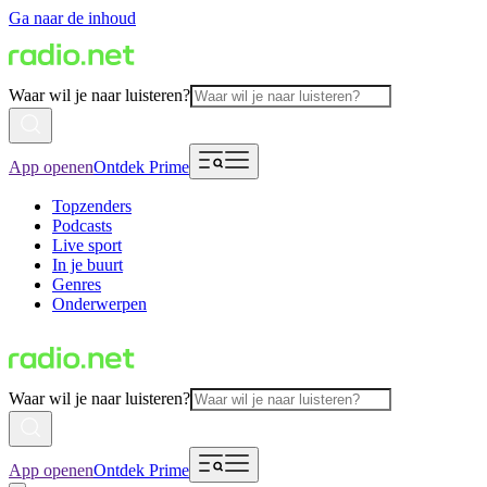
Ga naar de inhoud
Waar wil je naar luisteren?
App openen
Ontdek Prime
Topzenders
Podcasts
Live sport
In je buurt
Genres
Onderwerpen
Waar wil je naar luisteren?
App openen
Ontdek Prime