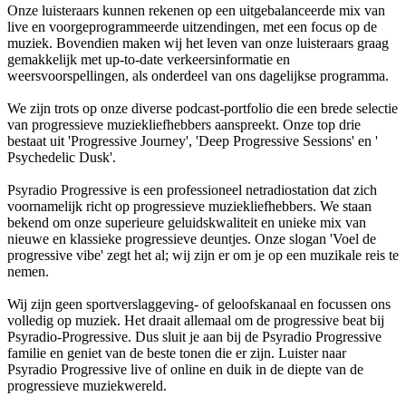
Onze luisteraars kunnen rekenen op een uitgebalanceerde mix van
live en voorgeprogrammeerde uitzendingen, met een focus op de
muziek. Bovendien maken wij het leven van onze luisteraars graag
gemakkelijk met up-to-date verkeersinformatie en
weersvoorspellingen, als onderdeel van ons dagelijkse programma.
We zijn trots op onze diverse podcast-portfolio die een brede selectie
van progressieve muziekliefhebbers aanspreekt. Onze top drie
bestaat uit 'Progressive Journey', 'Deep Progressive Sessions' en '
Psychedelic Dusk'.
Psyradio Progressive is een professioneel netradiostation dat zich
voornamelijk richt op progressieve muziekliefhebbers. We staan
bekend om onze superieure geluidskwaliteit en unieke mix van
nieuwe en klassieke progressieve deuntjes. Onze slogan 'Voel de
progressive vibe' zegt het al; wij zijn er om je op een muzikale reis te
nemen.
Wij zijn geen sportverslaggeving- of geloofskanaal en focussen ons
volledig op muziek. Het draait allemaal om de progressive beat bij
Psyradio-Progressive. Dus sluit je aan bij de Psyradio Progressive
familie en geniet van de beste tonen die er zijn. Luister naar
Psyradio Progressive live of online en duik in de diepte van de
progressieve muziekwereld.