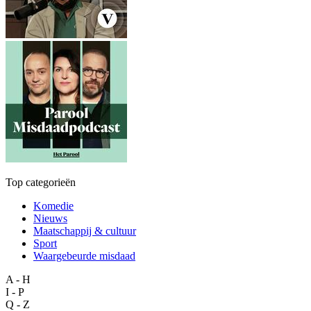
Top categorieën
Komedie
Nieuws
Maatschappij & cultuur
Sport
Waargebeurde misdaad
A - H
I - P
Q - Z