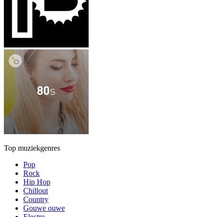
Top muziekgenres
Pop
Rock
Hip Hop
Chillout
Country
Gouwe ouwe
Electro