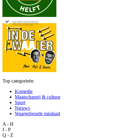
Top categorieën
Komedie
Maatschappij & cultuur
Sport
Nieuws
Waargebeurde misdaad
A - H
I - P
Q - Z