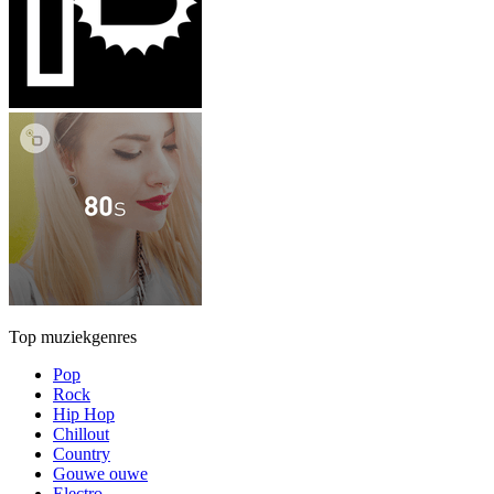
Top muziekgenres
Pop
Rock
Hip Hop
Chillout
Country
Gouwe ouwe
Electro