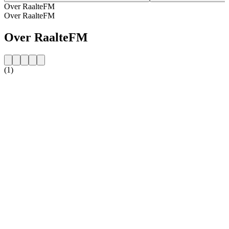
Over RaalteFM
Over RaalteFM
Over RaalteFM
(1)
De website van het radiostation