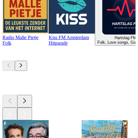
Radio Malle Pietje
Kiss FM Amsterdam
Hartslag FM
Folk, Love songs, Go
Folk
Hitparade
Top
podcasts
Top
podcasts
Top
podcasts