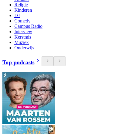
Religie
Kinderen
DJ
Comedy
Campus Radio
Interview
Kerstmis
Muziek
Onderwijs
Top podcasts