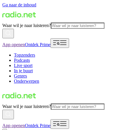
Ga naar de inhoud
Waar wil je naar luisteren?
App openen
Ontdek Prime
Topzenders
Podcasts
Live sport
In je buurt
Genres
Onderwerpen
Waar wil je naar luisteren?
App openen
Ontdek Prime