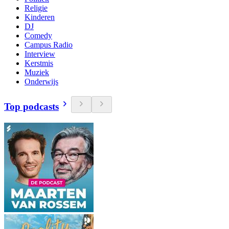
Religie
Kinderen
DJ
Comedy
Campus Radio
Interview
Kerstmis
Muziek
Onderwijs
Top podcasts