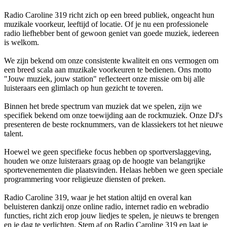
Radio Caroline 319 richt zich op een breed publiek, ongeacht hun
muzikale voorkeur, leeftijd of locatie. Of je nu een professionele
radio liefhebber bent of gewoon geniet van goede muziek, iedereen
is welkom.
We zijn bekend om onze consistente kwaliteit en ons vermogen om
een breed scala aan muzikale voorkeuren te bedienen. Ons motto
"Jouw muziek, jouw station" reflecteert onze missie om bij alle
luisteraars een glimlach op hun gezicht te toveren.
Binnen het brede spectrum van muziek dat we spelen, zijn we
specifiek bekend om onze toewijding aan de rockmuziek. Onze DJ's
presenteren de beste rocknummers, van de klassiekers tot het nieuwe
talent.
Hoewel we geen specifieke focus hebben op sportverslaggeving,
houden we onze luisteraars graag op de hoogte van belangrijke
sportevenementen die plaatsvinden. Helaas hebben we geen speciale
programmering voor religieuze diensten of preken.
Radio Caroline 319, waar je het station altijd en overal kan
beluisteren dankzij onze online radio, internet radio en webradio
functies, richt zich erop jouw liedjes te spelen, je nieuws te brengen
en je dag te verlichten. Stem af op Radio Caroline 319 en laat je