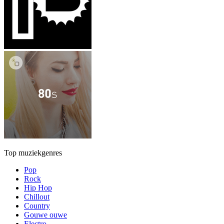
Top muziekgenres
Pop
Rock
Hip Hop
Chillout
Country
Gouwe ouwe
Electro