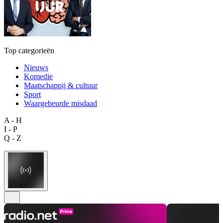
Top categorieën
Nieuws
Komedie
Maatschappij & cultuur
Sport
Waargebeurde misdaad
A - H
I - P
Q - Z