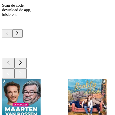
Scan de code,
download de app,
luisteren.
Top
podcasts
Top
podcasts
Top
podcasts