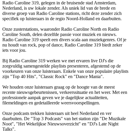
Radio Caroline 319, gelegen in de bruisende stad Amsterdam,
Nederland, is uw lokale zender. Als uniek lid van de brede en
diverse groep van Radio Caroline stations, richt deze zender zich
specifiek op luisteraars in de regio Noord-Holland en daarbuiten.
Onze zusterstations, waaronder Radio Caroline North en Radio
Caroline South, delen dezelfde passie voor muziek en nieuws.
Radio Caroline 319 speelt een divers scala aan muziekgenres. Of je
nu houdt van rock, pop of dance, Radio Caroline 319 biedt zeker
iets voor jou.
Bij Radio Caroline 319 werken we met ervaren live DJ's die
zorgvuldig samengestelde playlists presenteren, afgestemd op de
voorkeuren van onze luisteraars. Enkele van onze populaire playlists
zijn "Top 40 Hits", "Classic Rock" en "Dance Mania".
We houden onze luisteraars graag op de hoogte van de meest
recente nieuwsgebeurtenissen, verkeerssituatie en het weer. Met een
professionele aanpak geven we je dagelijkse actualiteiten,
filemeldingen en gedetailleerde weersvoorspellingen.
Onze podcasts trekken luisteraars uit heel Nederland en ver
daarbuiten. De "Top 3 Podcasts" van het station zijn "De Muzikale
Noot", "Het Wekelijkse Nieuwsoverzicht" en "DJ's Late Night
Talks".