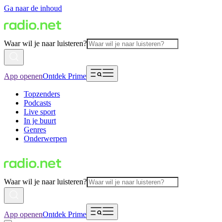
Ga naar de inhoud
Waar wil je naar luisteren?
App openen
Ontdek Prime
Topzenders
Podcasts
Live sport
In je buurt
Genres
Onderwerpen
Waar wil je naar luisteren?
App openen
Ontdek Prime