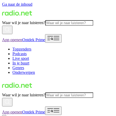
Ga naar de inhoud
Waar wil je naar luisteren?
App openen
Ontdek Prime
Topzenders
Podcasts
Live sport
In je buurt
Genres
Onderwerpen
Waar wil je naar luisteren?
App openen
Ontdek Prime