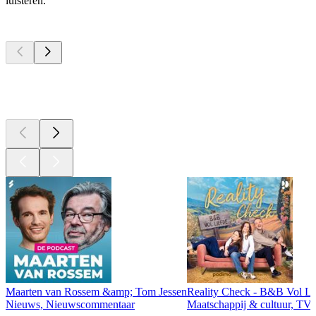
luisteren.
Top
podcasts
Top
podcasts
Top
podcasts
Maarten van Rossem &amp; Tom Jessen
Reality Check - B&B Vol Li
Nieuws, Nieuwscommentaar
Maatschappij & cultuur, TV 