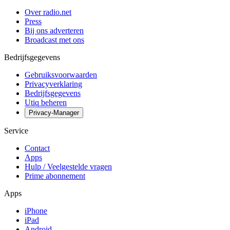
Over radio.net
Press
Bij ons adverteren
Broadcast met ons
Bedrijfsgegevens
Gebruiksvoorwaarden
Privacyverklaring
Bedrijfsgegevens
Utiq beheren
Privacy-Manager
Service
Contact
Apps
Hulp / Veelgestelde vragen
Prime abonnement
Apps
iPhone
iPad
Android