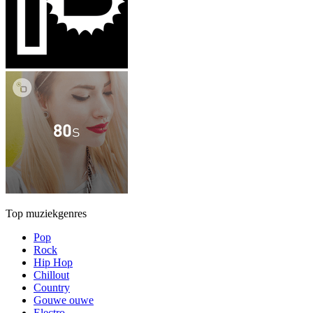
Top muziekgenres
Pop
Rock
Hip Hop
Chillout
Country
Gouwe ouwe
Electro