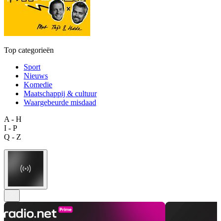
Top categorieën
Sport
Nieuws
Komedie
Maatschappij & cultuur
Waargebeurde misdaad
A - H
I - P
Q - Z