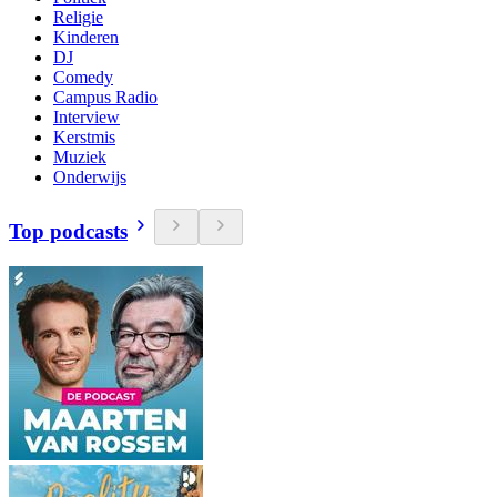
Religie
Kinderen
DJ
Comedy
Campus Radio
Interview
Kerstmis
Muziek
Onderwijs
Top podcasts