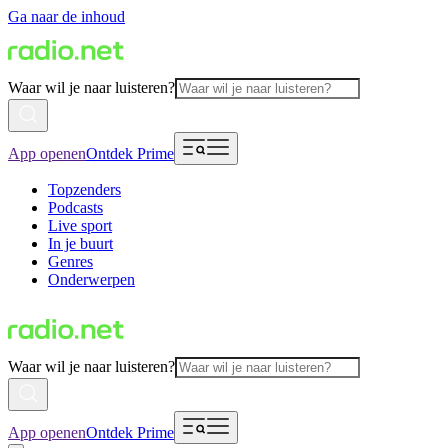
Ga naar de inhoud
Waar wil je naar luisteren?
App openen
Ontdek Prime
Topzenders
Podcasts
Live sport
In je buurt
Genres
Onderwerpen
Waar wil je naar luisteren?
App openen
Ontdek Prime