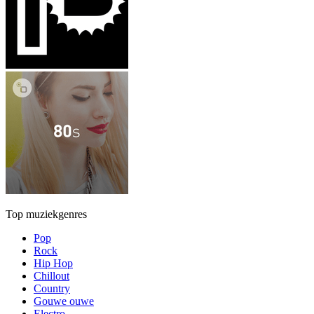
Top muziekgenres
Pop
Rock
Hip Hop
Chillout
Country
Gouwe ouwe
Electro