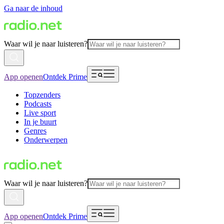
Ga naar de inhoud
Waar wil je naar luisteren?
App openen
Ontdek Prime
Topzenders
Podcasts
Live sport
In je buurt
Genres
Onderwerpen
Waar wil je naar luisteren?
App openen
Ontdek Prime