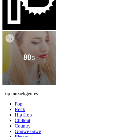
Top muziekgenres
Pop
Rock
Hip Hop
Chillout
Country
Gouwe ouwe
Electro