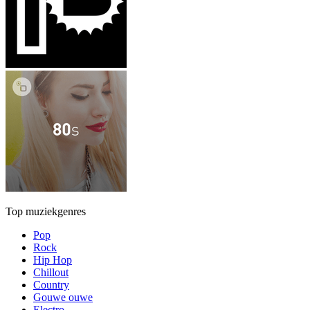
Top muziekgenres
Pop
Rock
Hip Hop
Chillout
Country
Gouwe ouwe
Electro