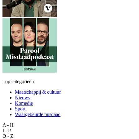
Top categorieën
Maatschappij & cultuur
Nieuws
Komedie
Sport
Waargebeurde misdaad
A - H
I - P
Q - Z