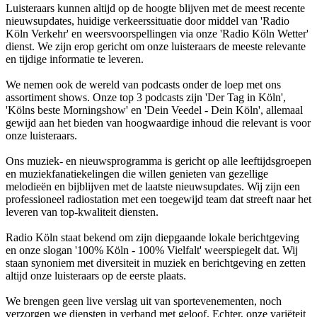
Luisteraars kunnen altijd op de hoogte blijven met de meest recente
nieuwsupdates, huidige verkeerssituatie door middel van 'Radio
Köln Verkehr' en weersvoorspellingen via onze 'Radio Köln Wetter'
dienst. We zijn erop gericht om onze luisteraars de meeste relevante
en tijdige informatie te leveren.
We nemen ook de wereld van podcasts onder de loep met ons
assortiment shows. Onze top 3 podcasts zijn 'Der Tag in Köln',
'Kölns beste Morningshow' en 'Dein Veedel - Dein Köln', allemaal
gewijd aan het bieden van hoogwaardige inhoud die relevant is voor
onze luisteraars.
Ons muziek- en nieuwsprogramma is gericht op alle leeftijdsgroepen
en muziekfanatiekelingen die willen genieten van gezellige
melodieën en bijblijven met de laatste nieuwsupdates. Wij zijn een
professioneel radiostation met een toegewijd team dat streeft naar het
leveren van top-kwaliteit diensten.
Radio Köln staat bekend om zijn diepgaande lokale berichtgeving
en onze slogan '100% Köln - 100% Vielfalt' weerspiegelt dat. Wij
staan synoniem met diversiteit in muziek en berichtgeving en zetten
altijd onze luisteraars op de eerste plaats.
We brengen geen live verslag uit van sportevenementen, noch
verzorgen we diensten in verband met geloof. Echter, onze variëteit