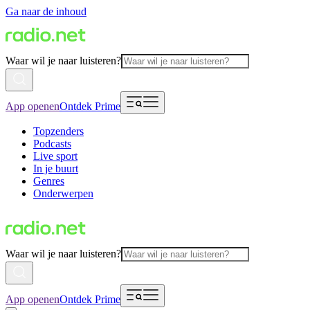
Ga naar de inhoud
Waar wil je naar luisteren?
App openen
Ontdek Prime
Topzenders
Podcasts
Live sport
In je buurt
Genres
Onderwerpen
Waar wil je naar luisteren?
App openen
Ontdek Prime