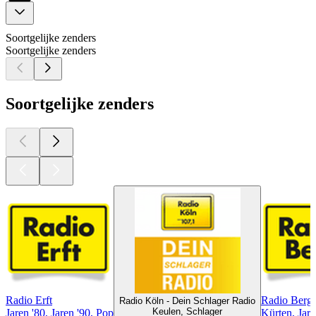
Soortgelijke zenders
Soortgelijke zenders
Soortgelijke zenders
Radio Erft
Radio Berg
Radio Köln - Dein Schlager Radio
Keulen, Schlager
Jaren '80, Jaren '90, Pop
Kürten, Jare