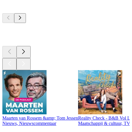
Top
podcasts
Top
podcasts
Top
podcasts
Maarten van Rossem &amp; Tom Jessen
Reality Check - B&B Vol Li
Nieuws, Nieuwscommentaar
Maatschappij & cultuur, TV 