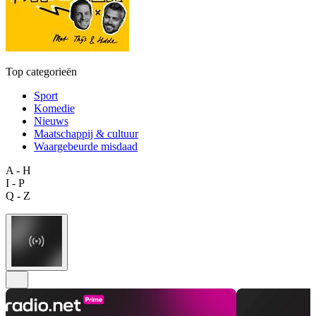
Top categorieën
Sport
Komedie
Nieuws
Maatschappij & cultuur
Waargebeurde misdaad
A - H
I - P
Q - Z