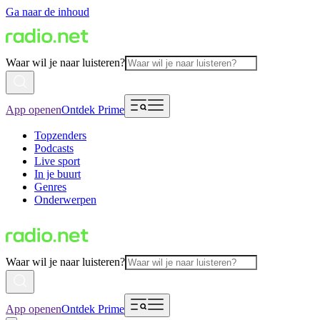
Ga naar de inhoud
Waar wil je naar luisteren?
App openen
Ontdek Prime
Topzenders
Podcasts
Live sport
In je buurt
Genres
Onderwerpen
Waar wil je naar luisteren?
App openen
Ontdek Prime