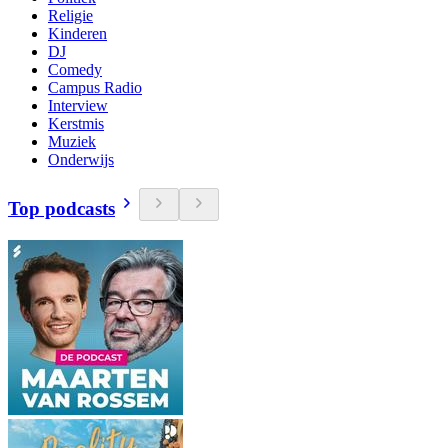
Religie
Kinderen
DJ
Comedy
Campus Radio
Interview
Kerstmis
Muziek
Onderwijs
Top podcasts