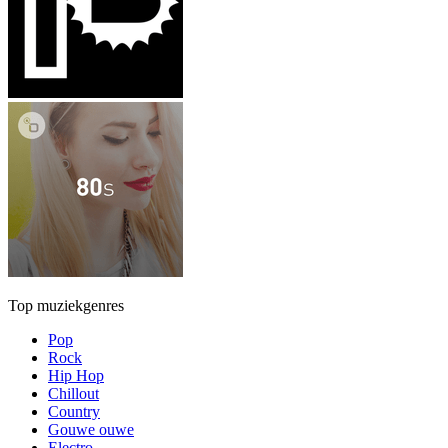
Top muziekgenres
Pop
Rock
Hip Hop
Chillout
Country
Gouwe ouwe
Electro