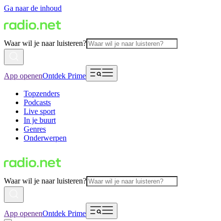
Ga naar de inhoud
Waar wil je naar luisteren?
App openen
Ontdek Prime
Topzenders
Podcasts
Live sport
In je buurt
Genres
Onderwerpen
Waar wil je naar luisteren?
App openen
Ontdek Prime