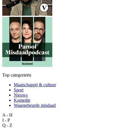
Top categorieën
Maatschappij & cultuur
Sport
Nieuws
Komedie
Waargebeurde misdaad
A - H
I - P
Q - Z