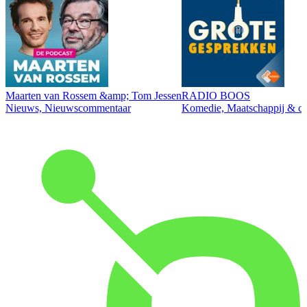
Maarten van Rossem &amp; Tom Jessen
RADIO BOOS
Nieuws, Nieuwscommentaar
Komedie, Maatschappij & cul