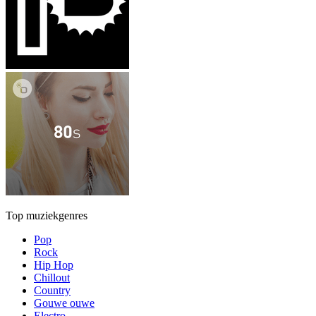
Top muziekgenres
Pop
Rock
Hip Hop
Chillout
Country
Gouwe ouwe
Electro