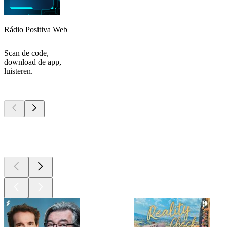
Rádio Positiva Web
Scan de code,
download de app,
luisteren.
Top
podcasts
Top
podcasts
Top
podcasts