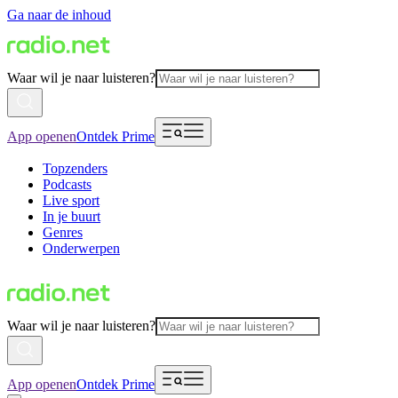
Ga naar de inhoud
Waar wil je naar luisteren?
App openen
Ontdek Prime
Topzenders
Podcasts
Live sport
In je buurt
Genres
Onderwerpen
Waar wil je naar luisteren?
App openen
Ontdek Prime