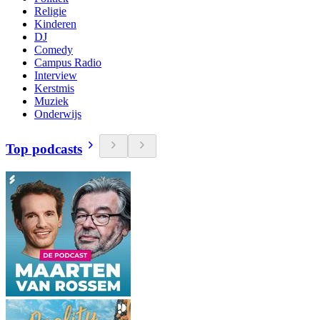
Religie
Kinderen
DJ
Comedy
Campus Radio
Interview
Kerstmis
Muziek
Onderwijs
Top podcasts