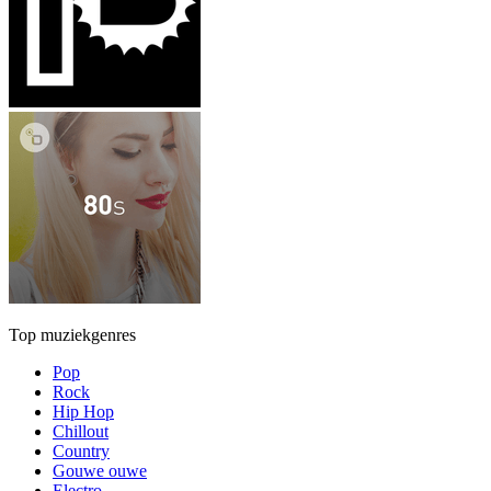
Top muziekgenres
Pop
Rock
Hip Hop
Chillout
Country
Gouwe ouwe
Electro