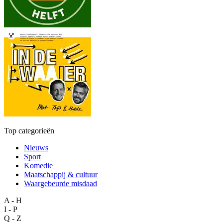
Top categorieën
Nieuws
Sport
Komedie
Maatschappij & cultuur
Waargebeurde misdaad
A - H
I - P
Q - Z