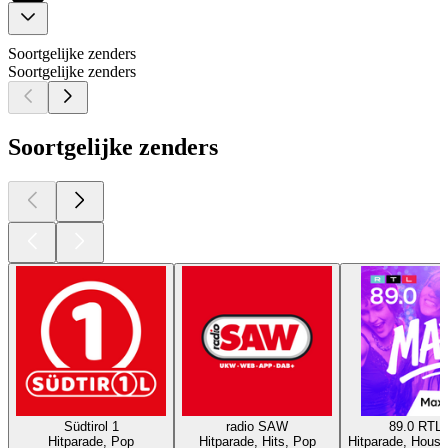
Soortgelijke zenders
Soortgelijke zenders
Soortgelijke zenders
Südtirol 1
radio SAW
89.0 RTL
Hitparade, Pop
Hitparade, Hits, Pop
Hitparade, Hous