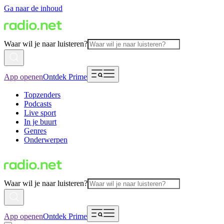
Ga naar de inhoud
Waar wil je naar luisteren?
App openen
Ontdek Prime
Topzenders
Podcasts
Live sport
In je buurt
Genres
Onderwerpen
Waar wil je naar luisteren?
App openen
Ontdek Prime