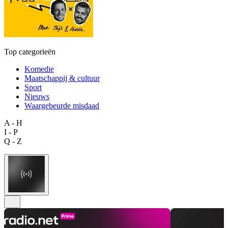
Top categorieën
Komedie
Maatschappij & cultuur
Sport
Nieuws
Waargebeurde misdaad
A - H
I - P
Q - Z