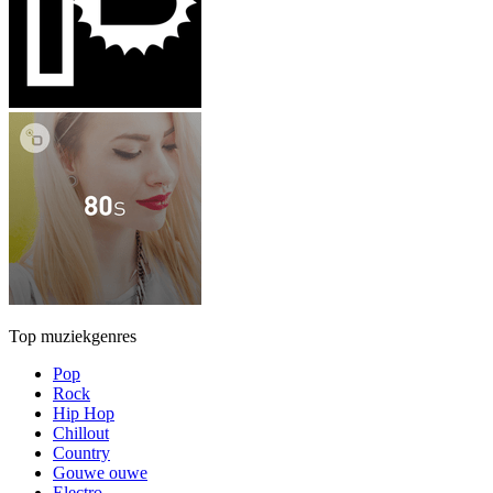
Top muziekgenres
Pop
Rock
Hip Hop
Chillout
Country
Gouwe ouwe
Electro