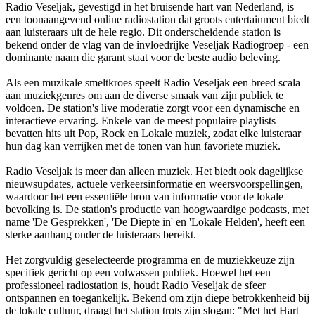
Radio Veseljak, gevestigd in het bruisende hart van Nederland, is
een toonaangevend online radiostation dat groots entertainment biedt
aan luisteraars uit de hele regio. Dit onderscheidende station is
bekend onder de vlag van de invloedrijke Veseljak Radiogroep - een
dominante naam die garant staat voor de beste audio beleving.
Als een muzikale smeltkroes speelt Radio Veseljak een breed scala
aan muziekgenres om aan de diverse smaak van zijn publiek te
voldoen. De station's live moderatie zorgt voor een dynamische en
interactieve ervaring. Enkele van de meest populaire playlists
bevatten hits uit Pop, Rock en Lokale muziek, zodat elke luisteraar
hun dag kan verrijken met de tonen van hun favoriete muziek.
Radio Veseljak is meer dan alleen muziek. Het biedt ook dagelijkse
nieuwsupdates, actuele verkeersinformatie en weersvoorspellingen,
waardoor het een essentiële bron van informatie voor de lokale
bevolking is. De station's productie van hoogwaardige podcasts, met
name 'De Gesprekken', 'De Diepte in' en 'Lokale Helden', heeft een
sterke aanhang onder de luisteraars bereikt.
Het zorgvuldig geselecteerde programma en de muziekkeuze zijn
specifiek gericht op een volwassen publiek. Hoewel het een
professioneel radiostation is, houdt Radio Veseljak de sfeer
ontspannen en toegankelijk. Bekend om zijn diepe betrokkenheid bij
de lokale cultuur, draagt het station trots zijn slogan: "Met het Hart