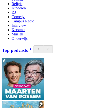
Religie
Kinderen
DJ
Comedy
Campus Radio
Interview
Kerstmis
Muziek
Onderwijs
Top podcasts