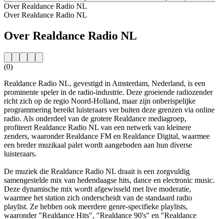
Over Realdance Radio NL
Over Realdance Radio NL
Over Realdance Radio NL
(0)
Realdance Radio NL, gevestigd in Amsterdam, Nederland, is een
prominente speler in de radio-industrie. Deze groeiende radiozender
richt zich op de regio Noord-Holland, maar zijn onberispelijke
programmering bereikt luisteraars ver buiten deze grenzen via online
radio. Als onderdeel van de grotere Realdance mediagroep,
profiteert Realdance Radio NL van een netwerk van kleinere
zenders, waaronder Realdance FM en Realdance Digital, waarmee
een breder muzikaal palet wordt aangeboden aan hun diverse
luisteraars.
De muziek die Realdance Radio NL draait is een zorgvuldig
samengestelde mix van hedendaagse hits, dance en electronic music.
Deze dynamische mix wordt afgewisseld met live moderatie,
waarmee het station zich onderscheidt van de standaard radio
playlist. Ze hebben ook meerdere genre-specifieke playlists,
waaronder "Realdance Hits", "Realdance 90's" en "Realdance