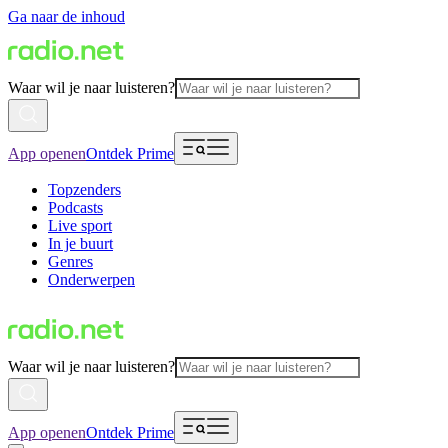
Ga naar de inhoud
Waar wil je naar luisteren?
App openen
Ontdek Prime
Topzenders
Podcasts
Live sport
In je buurt
Genres
Onderwerpen
Waar wil je naar luisteren?
App openen
Ontdek Prime