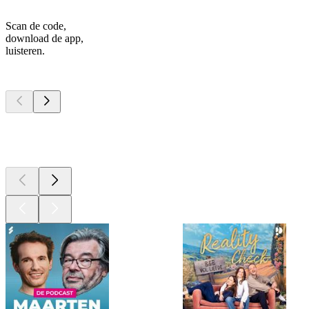
Scan de code,
download de app,
luisteren.
Top
podcasts
Top
podcasts
Top
podcasts