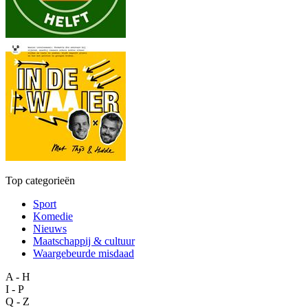
Top categorieën
Sport
Komedie
Nieuws
Maatschappij & cultuur
Waargebeurde misdaad
A - H
I - P
Q - Z