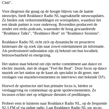
Club".
Voor diegenen die graag op de hoogte blijven van de laatste
nieuwtjes, biedt Realdance Radio NL tagesaktuelle nieuwsupdates.
Ze bieden ook verkeersmeldingen en weerupdates, waardoor het
een ideale partner is voor onderweg. Bovendien produceert de
zender een reeks podcasts, waaronder de hoog gewaardeerde
"Realdance Talks", "Realdance Beat" en "Realdance Sessions".
Realdance Radio NL richt zich op dynamische en proactieve
luisteraars die op zoek zijn naar zowel entertainment als informatie.
Als professioneel radiostation zijn zij bekend om hun kwaliteit,
betrouwbaarheid en energezing.
Het station staat bekend om zijn sterke commitment aan dance en
electric muziek, met de slogan "Feel the Beat". Deze focus op dance
muziek zet het station op de kaart als specialist in dit genre, met
verslagen van muziekevenementen en interviews met bekende DJ's.
Hoewel de sportsector niet hun primaire focus is, bieden ze
verslaggeving en commentaar op grote sportevenementen. Ze
focussen echter niet op religieuze diensten of predikingen.
Probeer eens te luisteren naar Realdance Radio NL, op de frequentie
92.3 FM of via online radio. Laat Realdance Radio NL uw go-to-