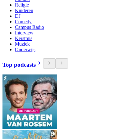
Religie
Kinderen
DJ
Comedy
Campus Radio
Interview
Kerstmis
Muziek
Onderwijs
Top podcasts