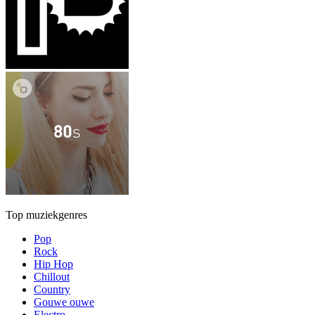
Top muziekgenres
Pop
Rock
Hip Hop
Chillout
Country
Gouwe ouwe
Electro