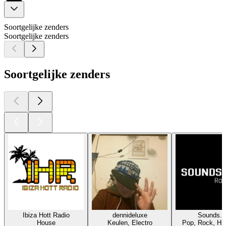
Soortgelijke zenders
Soortgelijke zenders
Soortgelijke zenders
Ibiza Hott Radio
dennideluxe
Sounds.f
House
Keulen, Electro
Pop, Rock, Hit