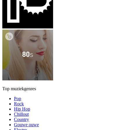
Top muziekgenres
Pop
Rock
Hip Hop
Chillout
Country
Gouwe ouwe
Electro