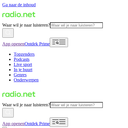
Ga naar de inhoud
Waar wil je naar luisteren?
App openen
Ontdek Prime
Topzenders
Podcasts
Live sport
In je buurt
Genres
Onderwerpen
Waar wil je naar luisteren?
App openen
Ontdek Prime