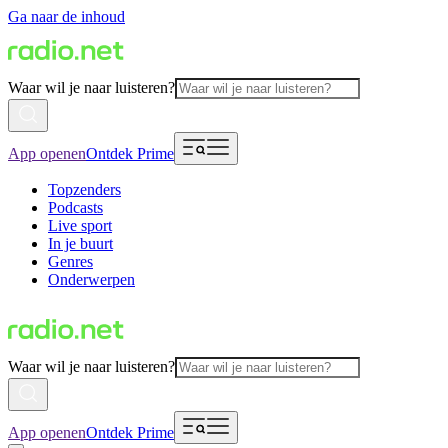
Ga naar de inhoud
Waar wil je naar luisteren?
App openen
Ontdek Prime
Topzenders
Podcasts
Live sport
In je buurt
Genres
Onderwerpen
Waar wil je naar luisteren?
App openen
Ontdek Prime