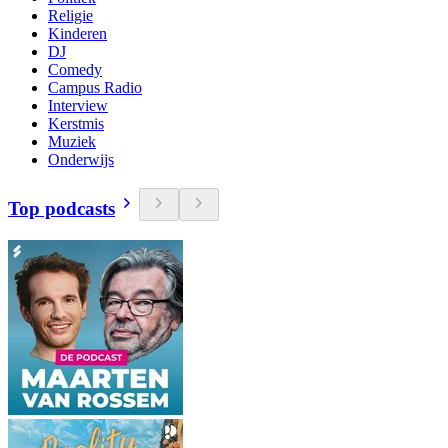
Religie
Kinderen
DJ
Comedy
Campus Radio
Interview
Kerstmis
Muziek
Onderwijs
Top podcasts