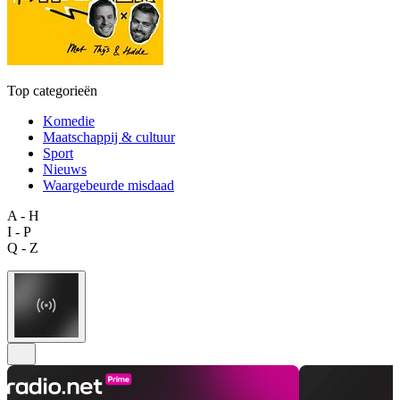
Top categorieën
Komedie
Maatschappij & cultuur
Sport
Nieuws
Waargebeurde misdaad
A - H
I - P
Q - Z