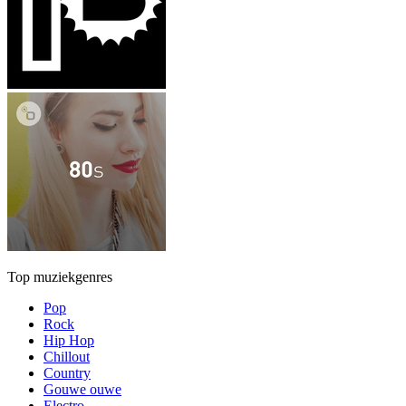
Top muziekgenres
Pop
Rock
Hip Hop
Chillout
Country
Gouwe ouwe
Electro