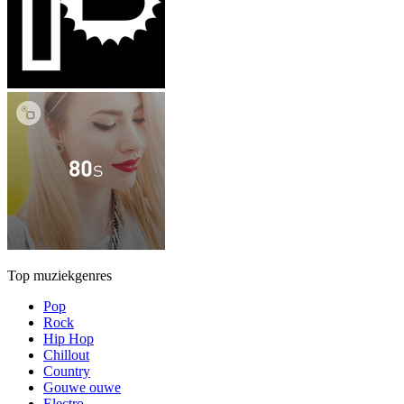
Top muziekgenres
Pop
Rock
Hip Hop
Chillout
Country
Gouwe ouwe
Electro