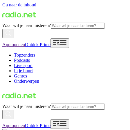
Ga naar de inhoud
Waar wil je naar luisteren?
App openen
Ontdek Prime
Topzenders
Podcasts
Live sport
In je buurt
Genres
Onderwerpen
Waar wil je naar luisteren?
App openen
Ontdek Prime