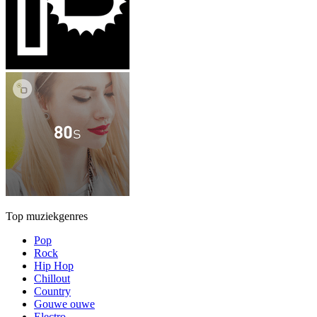
Top muziekgenres
Pop
Rock
Hip Hop
Chillout
Country
Gouwe ouwe
Electro