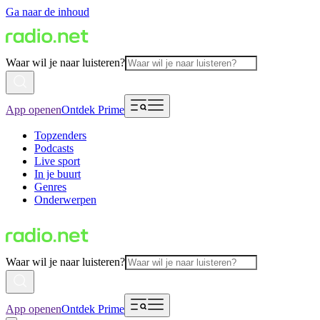
Ga naar de inhoud
Waar wil je naar luisteren?
App openen
Ontdek Prime
Topzenders
Podcasts
Live sport
In je buurt
Genres
Onderwerpen
Waar wil je naar luisteren?
App openen
Ontdek Prime