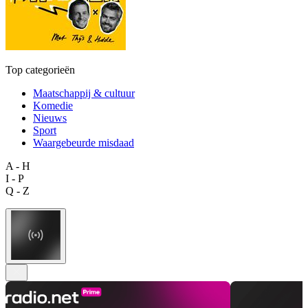
Top categorieën
Maatschappij & cultuur
Komedie
Nieuws
Sport
Waargebeurde misdaad
A - H
I - P
Q - Z