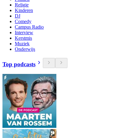
Religie
Kinderen
DJ
Comedy
Campus Radio
Interview
Kerstmis
Muziek
Onderwijs
Top podcasts