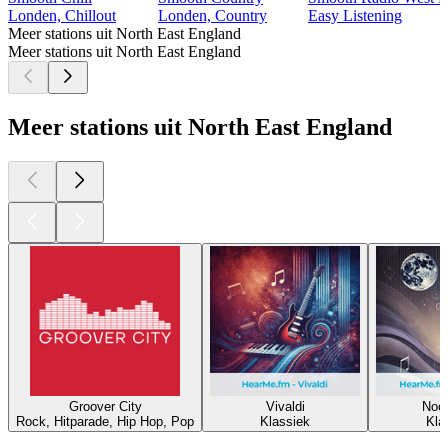
Londen, Chillout
Londen, Country
Easy Listening
Meer stations uit North East England
Meer stations uit North East England
Meer stations uit North East England
Groover City
Vivaldi
Noct
Rock, Hitparade, Hip Hop, Pop
Klassiek
Kla
Top
podcasts