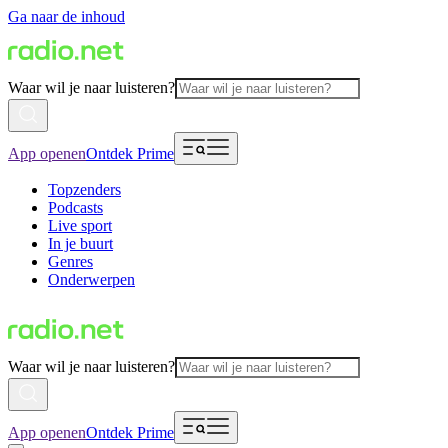
Ga naar de inhoud
Waar wil je naar luisteren?
App openen
Ontdek Prime
Topzenders
Podcasts
Live sport
In je buurt
Genres
Onderwerpen
Waar wil je naar luisteren?
App openen
Ontdek Prime