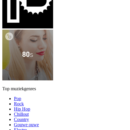
Top muziekgenres
Pop
Rock
Hip Hop
Chillout
Country
Gouwe ouwe
Electro