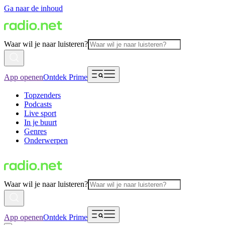
Ga naar de inhoud
Waar wil je naar luisteren?
App openen
Ontdek Prime
Topzenders
Podcasts
Live sport
In je buurt
Genres
Onderwerpen
Waar wil je naar luisteren?
App openen
Ontdek Prime