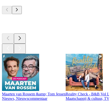
Top
podcasts
Top
podcasts
Maarten van Rossem &amp; Tom Jessen
Reality Check - B&B Vol Li
Nieuws, Nieuwscommentaar
Maatschappij & cultuur, TV 