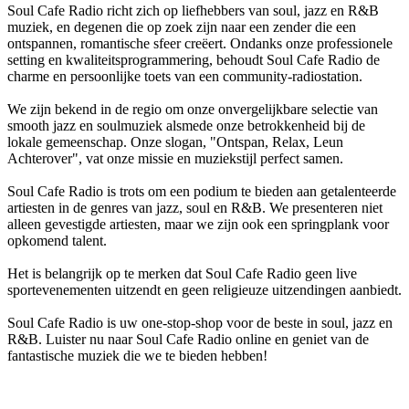
Soul Cafe Radio richt zich op liefhebbers van soul, jazz en R&B
muziek, en degenen die op zoek zijn naar een zender die een
ontspannen, romantische sfeer creëert. Ondanks onze professionele
setting en kwaliteitsprogrammering, behoudt Soul Cafe Radio de
charme en persoonlijke toets van een community-radiostation.
We zijn bekend in de regio om onze onvergelijkbare selectie van
smooth jazz en soulmuziek alsmede onze betrokkenheid bij de
lokale gemeenschap. Onze slogan, "Ontspan, Relax, Leun
Achterover", vat onze missie en muziekstijl perfect samen.
Soul Cafe Radio is trots om een podium te bieden aan getalenteerde
artiesten in de genres van jazz, soul en R&B. We presenteren niet
alleen gevestigde artiesten, maar we zijn ook een springplank voor
opkomend talent.
Het is belangrijk op te merken dat Soul Cafe Radio geen live
sportevenementen uitzendt en geen religieuze uitzendingen aanbiedt.
Soul Cafe Radio is uw one-stop-shop voor de beste in soul, jazz en
R&B. Luister nu naar Soul Cafe Radio online en geniet van de
fantastische muziek die we te bieden hebben!
De website van het radiostation