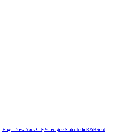
Engels
New York City
Verenigde Staten
Indie
R&B
Soul