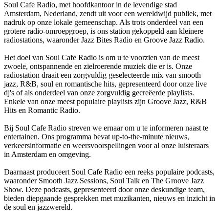
Soul Cafe Radio, met hoofdkantoor in de levendige stad
Amsterdam, Nederland, zendt uit voor een wereldwijd publiek, met
nadruk op onze lokale gemeenschap. Als trots onderdeel van een
grotere radio-omroepgroep, is ons station gekoppeld aan kleinere
radiostations, waaronder Jazz Bites Radio en Groove Jazz Radio.
Het doel van Soul Cafe Radio is om u te voorzien van de meest
zwoele, ontspannende en zielroerende muziek die er is. Onze
radiostation draait een zorgvuldig geselecteerde mix van smooth
jazz, R&B, soul en romantische hits, gepresenteerd door onze live
dj's of als onderdeel van onze zorgvuldig gecreëerde playlists.
Enkele van onze meest populaire playlists zijn Groove Jazz, R&B
Hits en Romantic Radio.
Bij Soul Cafe Radio streven we ernaar om u te informeren naast te
entertainen. Ons programma bevat up-to-the-minute nieuws,
verkeersinformatie en weersvoorspellingen voor al onze luisteraars
in Amsterdam en omgeving.
Daarnaast produceert Soul Cafe Radio een reeks populaire podcasts,
waaronder Smooth Jazz Sessions, Soul Talk en The Groove Jazz
Show. Deze podcasts, gepresenteerd door onze deskundige team,
bieden diepgaande gesprekken met muzikanten, nieuws en inzicht in
de soul en jazzwereld.