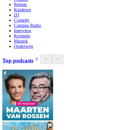
Religie
Kinderen
DJ
Comedy
Campus Radio
Interview
Kerstmis
Muziek
Onderwijs
Top podcasts