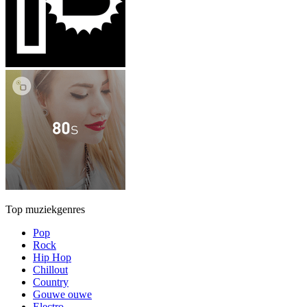
Top muziekgenres
Pop
Rock
Hip Hop
Chillout
Country
Gouwe ouwe
Electro