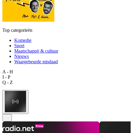
Top categorieën
Komedie
Sport
Maatschappij & cultuur
Nieuws
Waargebeurde misdaad
A - H
I - P
Q - Z