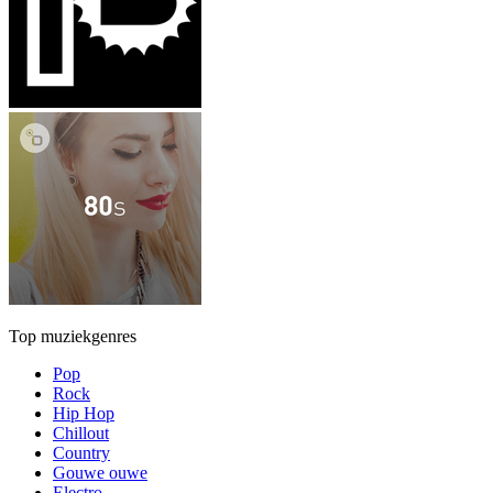
Top muziekgenres
Pop
Rock
Hip Hop
Chillout
Country
Gouwe ouwe
Electro