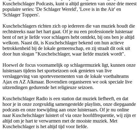
Kuschelschlager Podcasts, kunt u altijd genieten van onze drie meest
populaire series: 'De Schlager Wereld', 'Love is in the Air' en
'Schlager Toppers'.
Kuschelschlagers richten zich op iedereen die van muziek houdt die
rechtstreeks naar het hart gaat. Of je nu een professionele luisteraar
bent of net je liefde voor schlagers hebt ontdekt, bij ons ben je altijd
welkom. Naast dit, is Kuschelschlager bekend om hun actieve
betrokkenheid bij de lokale gemeenschap, en zij straalt dit ook uit
door hun slogan "Kuschelschlager, waar liefde muziek wordt".
Hoewel de focus voornamelijk op schlagermuziek ligt, kunnen onze
luisteraars tijdens het sportseizoen ook genieten van live
verslaggeving van sportevenementen van de lokale voetbalteams
Ajax en AZ Alkmaar. Bovendien organiseren we ook speciale live
uitzendingen gedurende het religieuze seizoen.
Kuschelschlager Radio is een station dat muziek liefheeft, en dat
hoor je in onze zorgvuldig samengestelde playlists, onze diepgaande
podcasts en onze toewijding aan onze luisteraars. Of je nu online
naar Kuschelschlager luistert of via onze hoofdfrequentie, wij zijn er
altijd om je hart te verwarmen met de mooiste muziek. Met
Kuschelschlager is het altijd tijd voor liefde.
De website van het radiostation