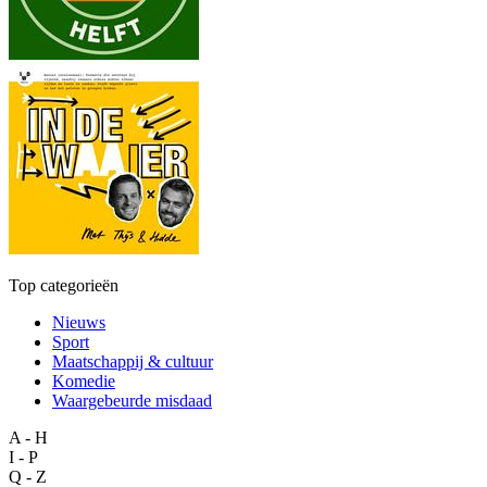
Top categorieën
Nieuws
Sport
Maatschappij & cultuur
Komedie
Waargebeurde misdaad
A - H
I - P
Q - Z