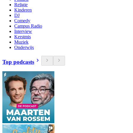
Religie
Kinderen
DJ
Comedy
Campus Radio
Interview
Kerstmis
Muziek
Onderwijs
Top podcasts