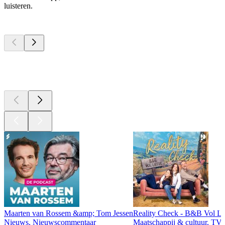
luisteren.
Top
podcasts
Top
podcasts
Top
podcasts
Maarten van Rossem &amp; Tom Jessen
Reality Check - B&B Vol Li
Nieuws, Nieuwscommentaar
Maatschappij & cultuur, TV 