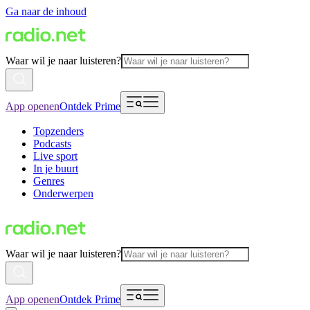
Ga naar de inhoud
Waar wil je naar luisteren?
App openen
Ontdek Prime
Topzenders
Podcasts
Live sport
In je buurt
Genres
Onderwerpen
Waar wil je naar luisteren?
App openen
Ontdek Prime