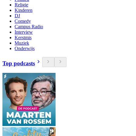
Religie
Kinderen
DJ
Comedy
Campus Radio
Interview
Kerstmis
Muziek
Onderwijs
Top podcasts