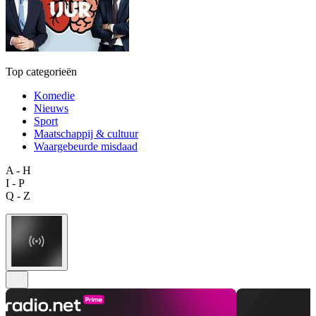
Top categorieën
Komedie
Nieuws
Sport
Maatschappij & cultuur
Waargebeurde misdaad
A - H
I - P
Q - Z