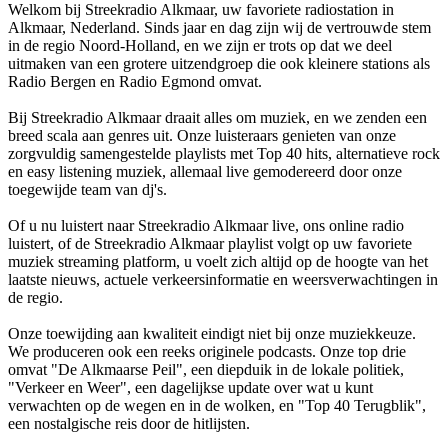
Welkom bij Streekradio Alkmaar, uw favoriete radiostation in
Alkmaar, Nederland. Sinds jaar en dag zijn wij de vertrouwde stem
in de regio Noord-Holland, en we zijn er trots op dat we deel
uitmaken van een grotere uitzendgroep die ook kleinere stations als
Radio Bergen en Radio Egmond omvat.
Bij Streekradio Alkmaar draait alles om muziek, en we zenden een
breed scala aan genres uit. Onze luisteraars genieten van onze
zorgvuldig samengestelde playlists met Top 40 hits, alternatieve rock
en easy listening muziek, allemaal live gemodereerd door onze
toegewijde team van dj's.
Of u nu luistert naar Streekradio Alkmaar live, ons online radio
luistert, of de Streekradio Alkmaar playlist volgt op uw favoriete
muziek streaming platform, u voelt zich altijd op de hoogte van het
laatste nieuws, actuele verkeersinformatie en weersverwachtingen in
de regio.
Onze toewijding aan kwaliteit eindigt niet bij onze muziekkeuze.
We produceren ook een reeks originele podcasts. Onze top drie
omvat "De Alkmaarse Peil", een diepduik in de lokale politiek,
"Verkeer en Weer", een dagelijkse update over wat u kunt
verwachten op de wegen en in de wolken, en "Top 40 Terugblik",
een nostalgische reis door de hitlijsten.