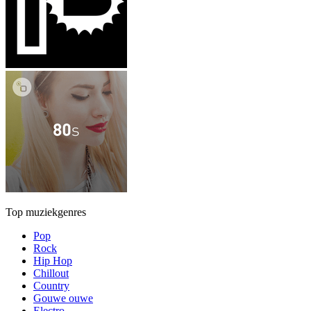
Top muziekgenres
Pop
Rock
Hip Hop
Chillout
Country
Gouwe ouwe
Electro