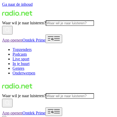
Ga naar de inhoud
Waar wil je naar luisteren?
App openen
Ontdek Prime
Topzenders
Podcasts
Live sport
In je buurt
Genres
Onderwerpen
Waar wil je naar luisteren?
App openen
Ontdek Prime