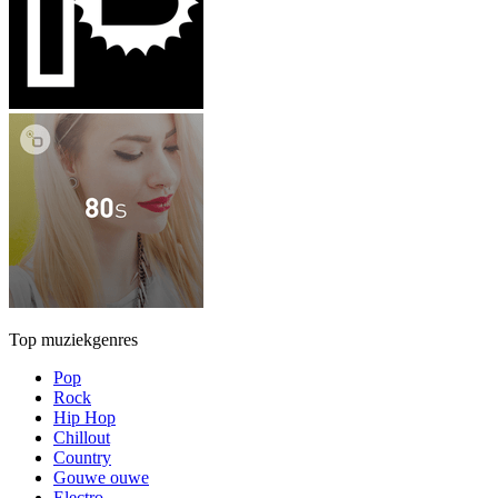
Top muziekgenres
Pop
Rock
Hip Hop
Chillout
Country
Gouwe ouwe
Electro