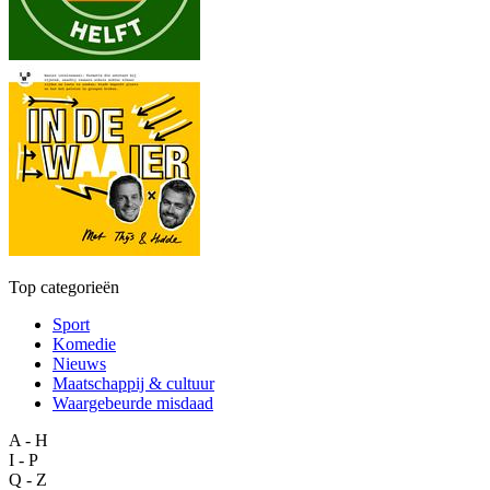
Top categorieën
Sport
Komedie
Nieuws
Maatschappij & cultuur
Waargebeurde misdaad
A - H
I - P
Q - Z