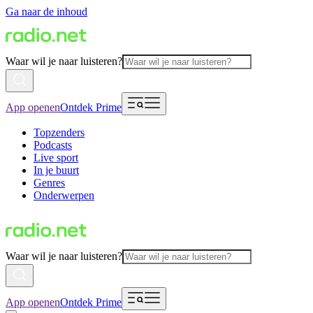
Ga naar de inhoud
Waar wil je naar luisteren?
App openen
Ontdek Prime
Topzenders
Podcasts
Live sport
In je buurt
Genres
Onderwerpen
Waar wil je naar luisteren?
App openen
Ontdek Prime