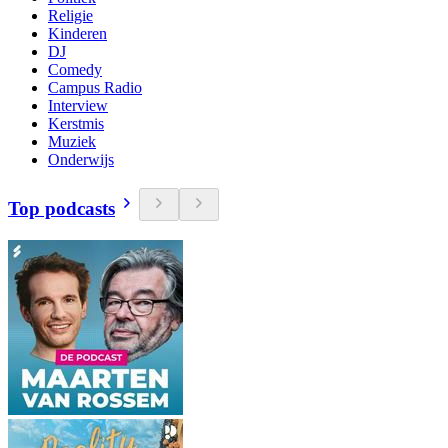
Religie
Kinderen
DJ
Comedy
Campus Radio
Interview
Kerstmis
Muziek
Onderwijs
Top podcasts