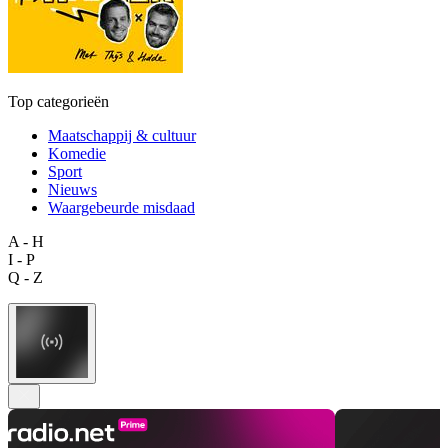
Top categorieën
Maatschappij & cultuur
Komedie
Sport
Nieuws
Waargebeurde misdaad
A - H
I - P
Q - Z