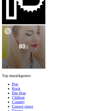
Top muziekgenres
Pop
Rock
Hip Hop
Chillout
Country
Gouwe ouwe
Electro