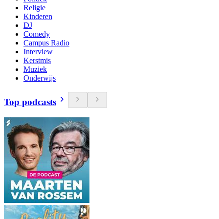
Religie
Kinderen
DJ
Comedy
Campus Radio
Interview
Kerstmis
Muziek
Onderwijs
Top podcasts