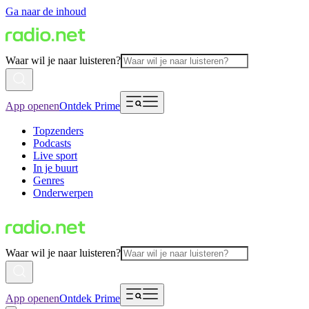
Ga naar de inhoud
Waar wil je naar luisteren?
App openen
Ontdek Prime
Topzenders
Podcasts
Live sport
In je buurt
Genres
Onderwerpen
Waar wil je naar luisteren?
App openen
Ontdek Prime