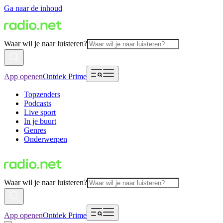
Ga naar de inhoud
Waar wil je naar luisteren?
App openen
Ontdek Prime
Topzenders
Podcasts
Live sport
In je buurt
Genres
Onderwerpen
Waar wil je naar luisteren?
App openen
Ontdek Prime