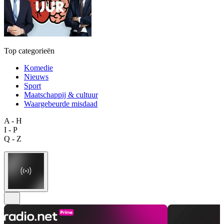
Top categorieën
Komedie
Nieuws
Sport
Maatschappij & cultuur
Waargebeurde misdaad
A - H
I - P
Q - Z