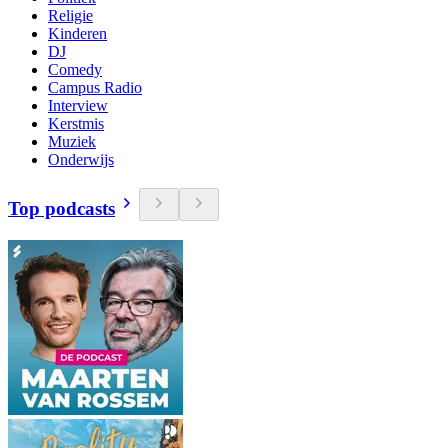
Religie
Kinderen
DJ
Comedy
Campus Radio
Interview
Kerstmis
Muziek
Onderwijs
Top podcasts