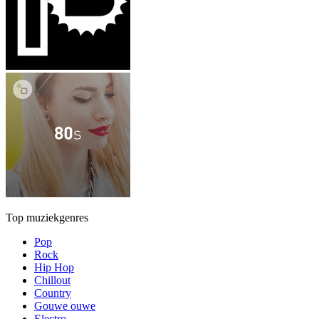
Top muziekgenres
Pop
Rock
Hip Hop
Chillout
Country
Gouwe ouwe
Electro