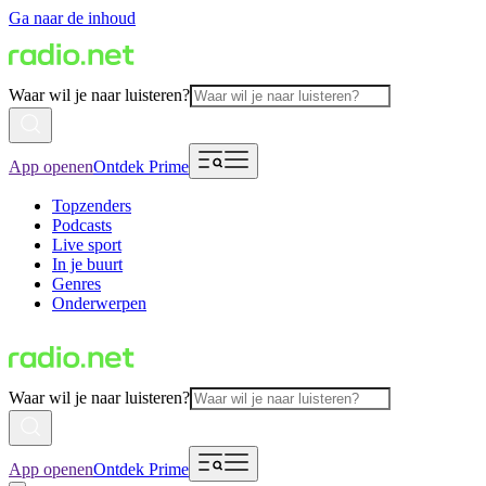
Ga naar de inhoud
Waar wil je naar luisteren?
App openen
Ontdek Prime
Topzenders
Podcasts
Live sport
In je buurt
Genres
Onderwerpen
Waar wil je naar luisteren?
App openen
Ontdek Prime