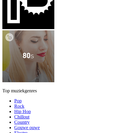
Top muziekgenres
Pop
Rock
Hip Hop
Chillout
Country
Gouwe ouwe
Electro