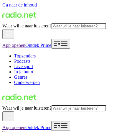
Ga naar de inhoud
Waar wil je naar luisteren?
App openen
Ontdek Prime
Topzenders
Podcasts
Live sport
In je buurt
Genres
Onderwerpen
Waar wil je naar luisteren?
App openen
Ontdek Prime