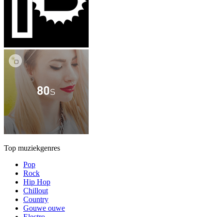
Top muziekgenres
Pop
Rock
Hip Hop
Chillout
Country
Gouwe ouwe
Electro