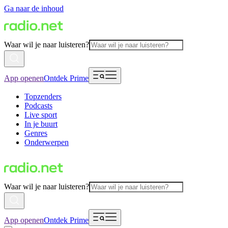
Ga naar de inhoud
Waar wil je naar luisteren?
App openen
Ontdek Prime
Topzenders
Podcasts
Live sport
In je buurt
Genres
Onderwerpen
Waar wil je naar luisteren?
App openen
Ontdek Prime