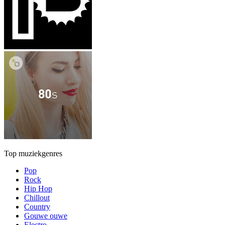
Top muziekgenres
Pop
Rock
Hip Hop
Chillout
Country
Gouwe ouwe
Electro