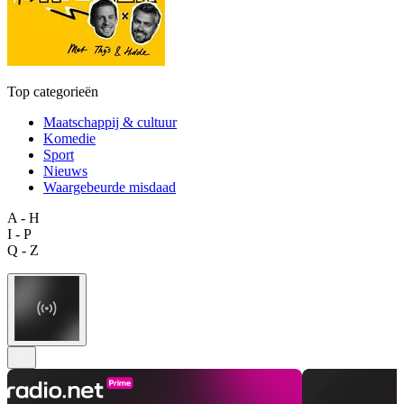
Top categorieën
Maatschappij & cultuur
Komedie
Sport
Nieuws
Waargebeurde misdaad
A - H
I - P
Q - Z