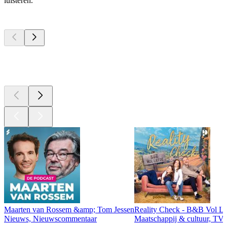
luisteren.
Top
podcasts
Top
podcasts
Top
podcasts
Maarten van Rossem &amp; Tom Jessen
Reality Check - B&B Vol Li
Nieuws, Nieuwscommentaar
Maatschappij & cultuur, TV 