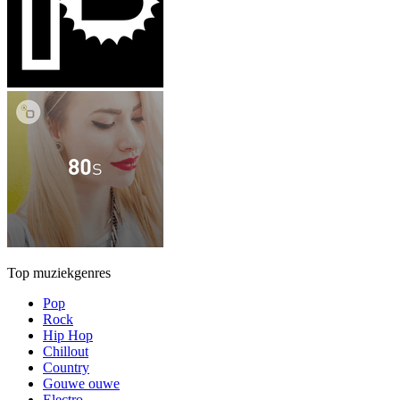
Top muziekgenres
Pop
Rock
Hip Hop
Chillout
Country
Gouwe ouwe
Electro