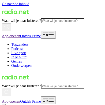
Ga naar de inhoud
Waar wil je naar luisteren?
App openen
Ontdek Prime
Topzenders
Podcasts
Live sport
In je buurt
Genres
Onderwerpen
Waar wil je naar luisteren?
App openen
Ontdek Prime