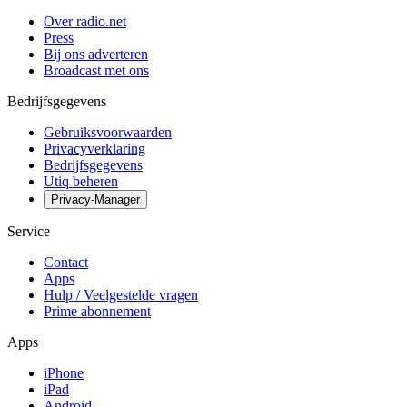
Over radio.net
Press
Bij ons adverteren
Broadcast met ons
Bedrijfsgegevens
Gebruiksvoorwaarden
Privacyverklaring
Bedrijfsgegevens
Utiq beheren
Privacy-Manager
Service
Contact
Apps
Hulp / Veelgestelde vragen
Prime abonnement
Apps
iPhone
iPad
Android