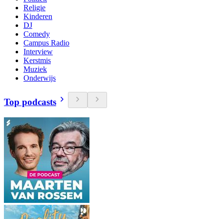
Religie
Kinderen
DJ
Comedy
Campus Radio
Interview
Kerstmis
Muziek
Onderwijs
Top podcasts