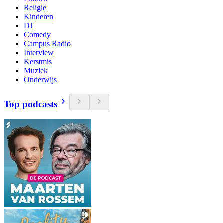
Religie
Kinderen
DJ
Comedy
Campus Radio
Interview
Kerstmis
Muziek
Onderwijs
Top podcasts