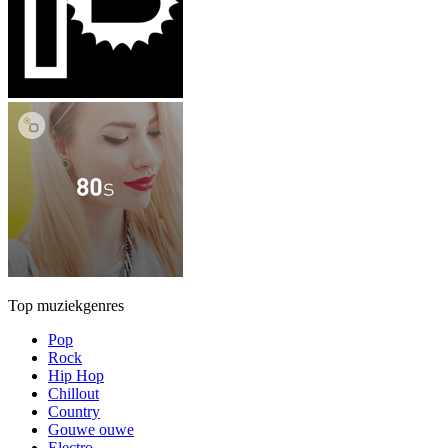
Top muziekgenres
Pop
Rock
Hip Hop
Chillout
Country
Gouwe ouwe
Electro