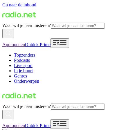
Ga naar de inhoud
Waar wil je naar luisteren?
App openen
Ontdek Prime
Topzenders
Podcasts
Live sport
In je buurt
Genres
Onderwerpen
Waar wil je naar luisteren?
App openen
Ontdek Prime