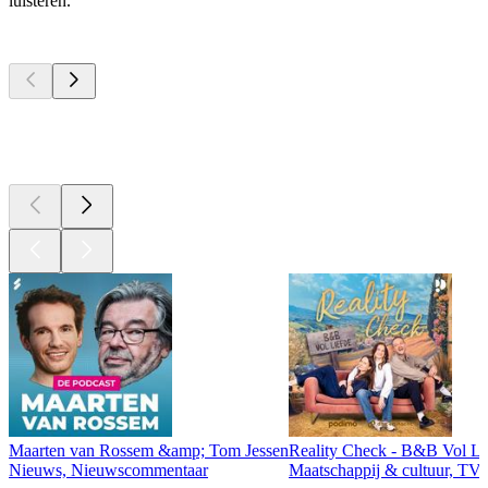
luisteren.
Top
podcasts
Top
podcasts
Top
podcasts
Maarten van Rossem &amp; Tom Jessen
Reality Check - B&B Vol Li
Nieuws, Nieuwscommentaar
Maatschappij & cultuur, TV 