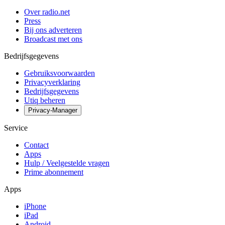
Over radio.net
Press
Bij ons adverteren
Broadcast met ons
Bedrijfsgegevens
Gebruiksvoorwaarden
Privacyverklaring
Bedrijfsgegevens
Utiq beheren
Privacy-Manager
Service
Contact
Apps
Hulp / Veelgestelde vragen
Prime abonnement
Apps
iPhone
iPad
Android