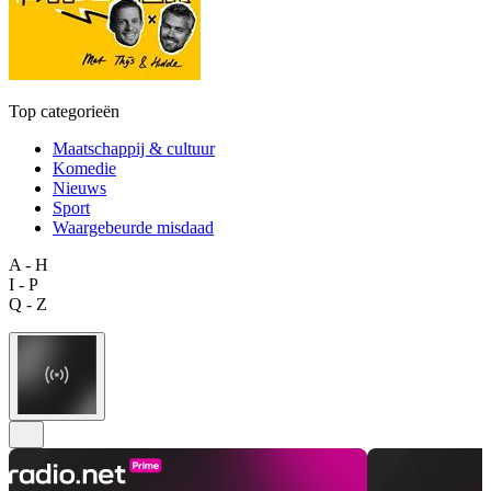
Top categorieën
Maatschappij & cultuur
Komedie
Nieuws
Sport
Waargebeurde misdaad
A - H
I - P
Q - Z