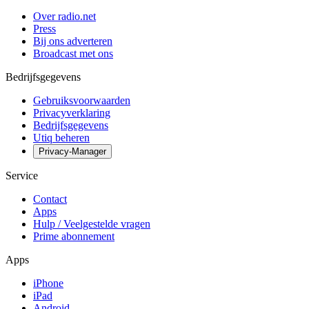
Over radio.net
Press
Bij ons adverteren
Broadcast met ons
Bedrijfsgegevens
Gebruiksvoorwaarden
Privacyverklaring
Bedrijfsgegevens
Utiq beheren
Privacy-Manager
Service
Contact
Apps
Hulp / Veelgestelde vragen
Prime abonnement
Apps
iPhone
iPad
Android