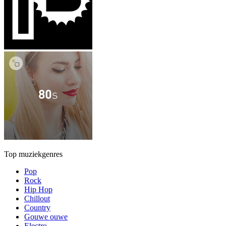
Top muziekgenres
Pop
Rock
Hip Hop
Chillout
Country
Gouwe ouwe
Electro