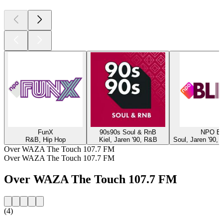
FunX
90s90s Soul & RnB
NPO Bl
R&B, Hip Hop
Kiel, Jaren '90, R&B
Soul, Jaren '90,
Over WAZA The Touch 107.7 FM
Over WAZA The Touch 107.7 FM
Over WAZA The Touch 107.7 FM
(4)