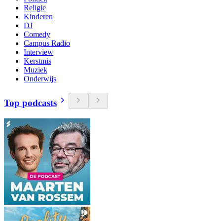
Religie
Kinderen
DJ
Comedy
Campus Radio
Interview
Kerstmis
Muziek
Onderwijs
Top podcasts