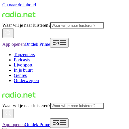
Ga naar de inhoud
Waar wil je naar luisteren?
App openen
Ontdek Prime
Topzenders
Podcasts
Live sport
In je buurt
Genres
Onderwerpen
Waar wil je naar luisteren?
App openen
Ontdek Prime