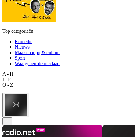
Top categorieën
Komedie
Nieuws
Maatschappij & cultuur
Sport
Waargebeurde misdaad
A - H
I - P
Q - Z