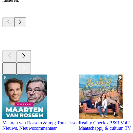
luisteren.
Top
podcasts
Top
podcasts
Top
podcasts
Maarten van Rossem &amp; Tom Jessen
Reality Check - B&B Vol Li
Nieuws, Nieuwscommentaar
Maatschappij & cultuur, TV 