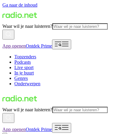
Ga naar de inhoud
Waar wil je naar luisteren?
App openen
Ontdek Prime
Topzenders
Podcasts
Live sport
In je buurt
Genres
Onderwerpen
Waar wil je naar luisteren?
App openen
Ontdek Prime