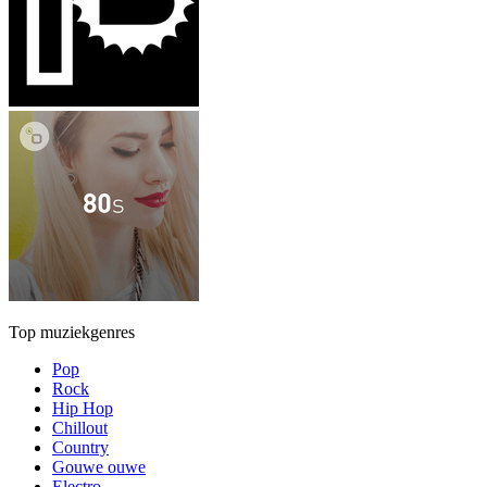
Top muziekgenres
Pop
Rock
Hip Hop
Chillout
Country
Gouwe ouwe
Electro