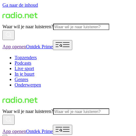
Ga naar de inhoud
Waar wil je naar luisteren?
App openen
Ontdek Prime
Topzenders
Podcasts
Live sport
In je buurt
Genres
Onderwerpen
Waar wil je naar luisteren?
App openen
Ontdek Prime