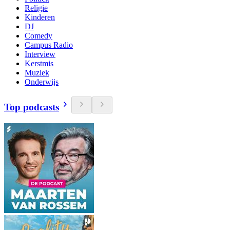
Religie
Kinderen
DJ
Comedy
Campus Radio
Interview
Kerstmis
Muziek
Onderwijs
Top podcasts