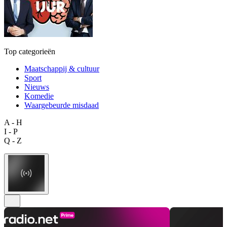
Top categorieën
Maatschappij & cultuur
Sport
Nieuws
Komedie
Waargebeurde misdaad
A - H
I - P
Q - Z