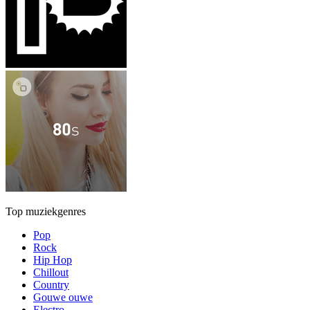
Top muziekgenres
Pop
Rock
Hip Hop
Chillout
Country
Gouwe ouwe
Electro