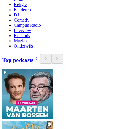
Religie
Kinderen
DJ
Comedy
Campus Radio
Interview
Kerstmis
Muziek
Onderwijs
Top podcasts