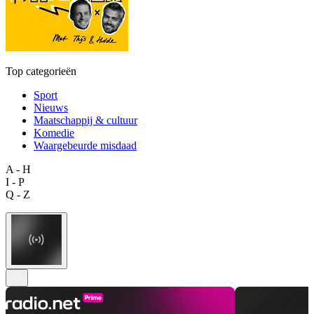
Top categorieën
Sport
Nieuws
Maatschappij & cultuur
Komedie
Waargebeurde misdaad
A - H
I - P
Q - Z