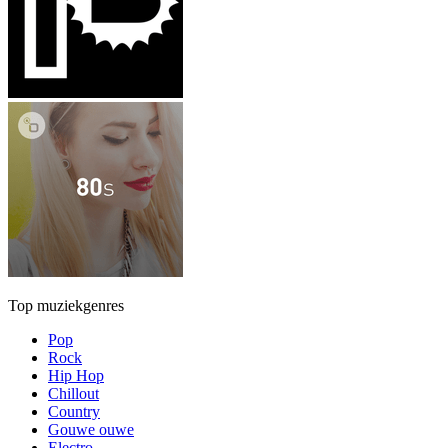
Top muziekgenres
Pop
Rock
Hip Hop
Chillout
Country
Gouwe ouwe
Electro