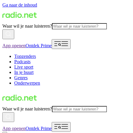
Ga naar de inhoud
Waar wil je naar luisteren?
App openen
Ontdek Prime
Topzenders
Podcasts
Live sport
In je buurt
Genres
Onderwerpen
Waar wil je naar luisteren?
App openen
Ontdek Prime