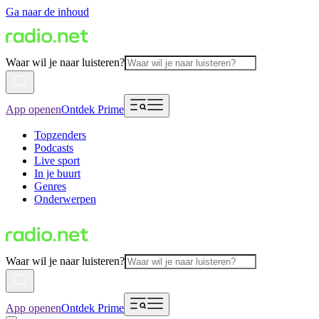
Ga naar de inhoud
Waar wil je naar luisteren?
App openen
Ontdek Prime
Topzenders
Podcasts
Live sport
In je buurt
Genres
Onderwerpen
Waar wil je naar luisteren?
App openen
Ontdek Prime