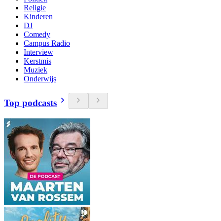
Religie
Kinderen
DJ
Comedy
Campus Radio
Interview
Kerstmis
Muziek
Onderwijs
Top podcasts