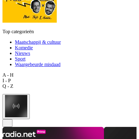
Top categorieën
Maatschappij & cultuur
Komedie
Nieuws
Sport
Waargebeurde misdaad
A - H
I - P
Q - Z