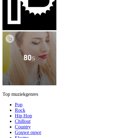
Top muziekgenres
Pop
Rock
Hip Hop
Chillout
Country
Gouwe ouwe
Electro