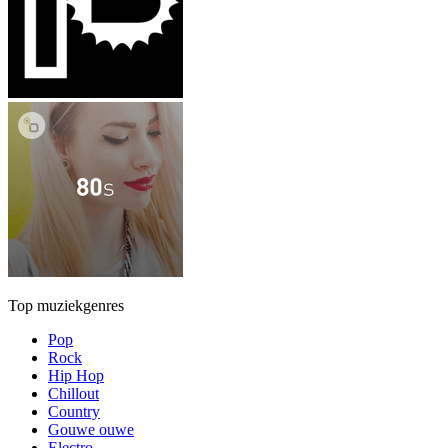
Top muziekgenres
Pop
Rock
Hip Hop
Chillout
Country
Gouwe ouwe
Electro