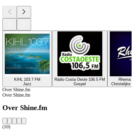
KIHL 103.7 FM
Rádio Costa Oeste 106.5 FM
Rhema 9
Jazz
Gospel
Christelijke 
Over Shine.fm
Over Shine.fm
Over Shine.fm
(10)