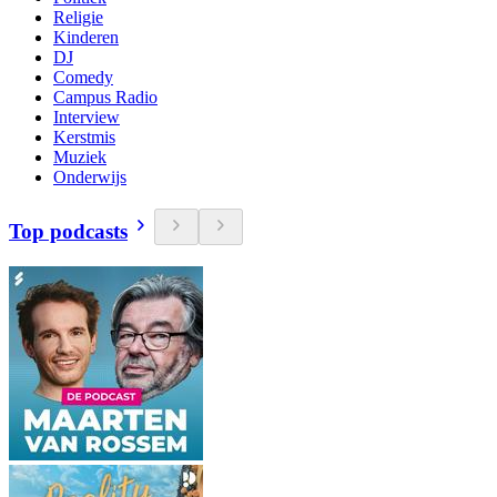
Religie
Kinderen
DJ
Comedy
Campus Radio
Interview
Kerstmis
Muziek
Onderwijs
Top podcasts