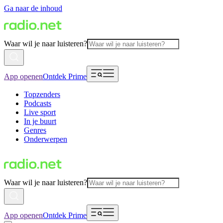
Ga naar de inhoud
Waar wil je naar luisteren?
App openen
Ontdek Prime
Topzenders
Podcasts
Live sport
In je buurt
Genres
Onderwerpen
Waar wil je naar luisteren?
App openen
Ontdek Prime