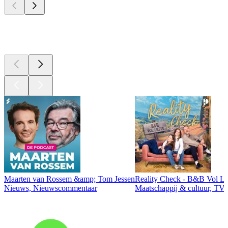
Top
podcasts
Maarten van Rossem &amp; Tom Jessen
Reality Check - B&B Vol Li
Nieuws, Nieuwscommentaar
Maatschappij & cultuur, TV 