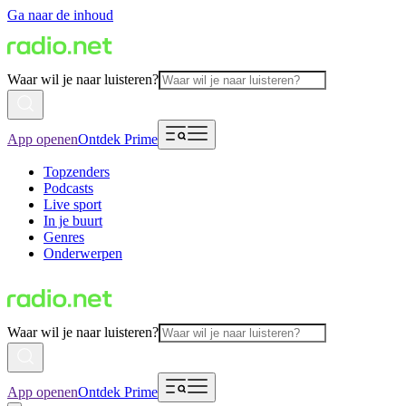
Ga naar de inhoud
Waar wil je naar luisteren?
App openen
Ontdek Prime
Topzenders
Podcasts
Live sport
In je buurt
Genres
Onderwerpen
Waar wil je naar luisteren?
App openen
Ontdek Prime