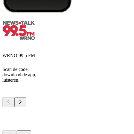
WRNO 99.5 FM
Scan de code,
download de app,
luisteren.
Top
podcasts
Top
podcasts
Top
podcasts