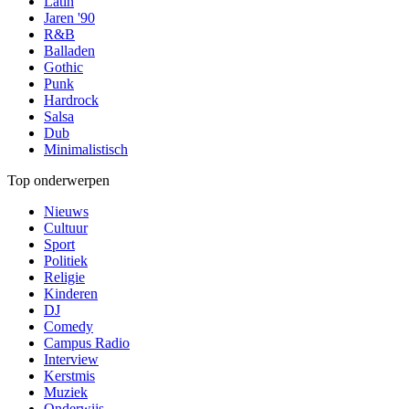
Latin
Jaren '90
R&B
Balladen
Gothic
Punk
Hardrock
Salsa
Dub
Minimalistisch
Top onderwerpen
Nieuws
Cultuur
Sport
Politiek
Religie
Kinderen
DJ
Comedy
Campus Radio
Interview
Kerstmis
Muziek
Onderwijs