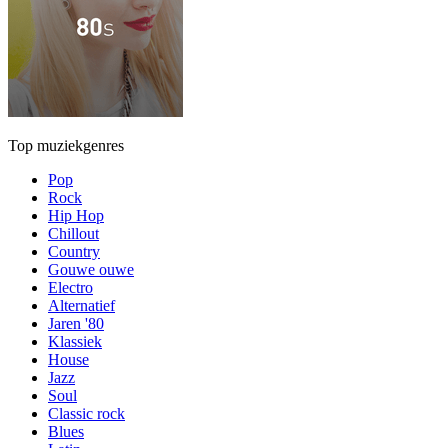
Top muziekgenres
Pop
Rock
Hip Hop
Chillout
Country
Gouwe ouwe
Electro
Alternatief
Jaren '80
Klassiek
House
Jazz
Soul
Classic rock
Blues