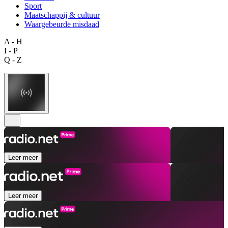
Sport
Maatschappij & cultuur
Waargebeurde misdaad
A - H
I - P
Q - Z
Leer meer
Leer meer