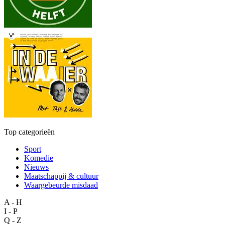
Top categorieën
Sport
Komedie
Nieuws
Maatschappij & cultuur
Waargebeurde misdaad
A - H
I - P
Q - Z