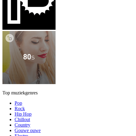
Top muziekgenres
Pop
Rock
Hip Hop
Chillout
Country
Gouwe ouwe
Electro