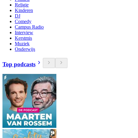
Religie
Kinderen
DJ
Comedy
Campus Radio
Interview
Kerstmis
Muziek
Onderwijs
Top podcasts