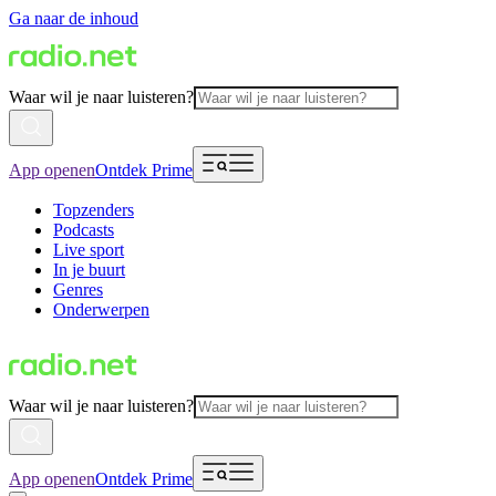
Ga naar de inhoud
Waar wil je naar luisteren?
App openen
Ontdek Prime
Topzenders
Podcasts
Live sport
In je buurt
Genres
Onderwerpen
Waar wil je naar luisteren?
App openen
Ontdek Prime