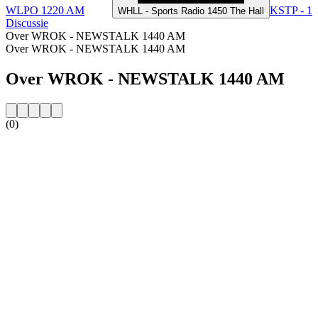
WLPO 1220 AM
KSTP - 1
WHLL - Sports Radio 1450 The Hall
Discussie
Over WROK - NEWSTALK 1440 AM
Over WROK - NEWSTALK 1440 AM
Over WROK - NEWSTALK 1440 AM
(0)
De website van het radiostation