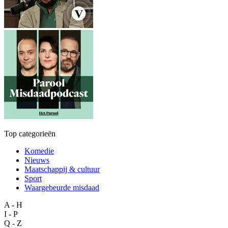
Top categorieën
Komedie
Nieuws
Maatschappij & cultuur
Sport
Waargebeurde misdaad
A - H
I - P
Q - Z