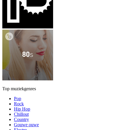
Top muziekgenres
Pop
Rock
Hip Hop
Chillout
Country
Gouwe ouwe
Electro