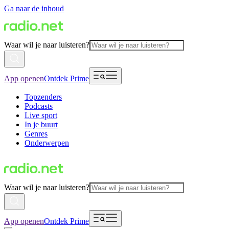
Ga naar de inhoud
Waar wil je naar luisteren?
App openen
Ontdek Prime
Topzenders
Podcasts
Live sport
In je buurt
Genres
Onderwerpen
Waar wil je naar luisteren?
App openen
Ontdek Prime