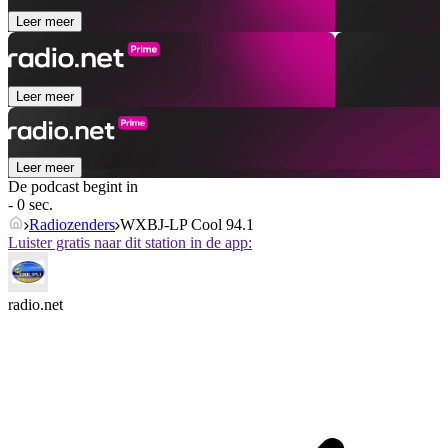
Leer meer
Leer meer
Leer meer
De podcast begint in
- 0 sec.
Radiozenders
WXBJ-LP Cool 94.1
Luister gratis naar dit station in de app:
radio.net