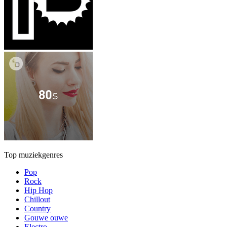
Top muziekgenres
Pop
Rock
Hip Hop
Chillout
Country
Gouwe ouwe
Electro