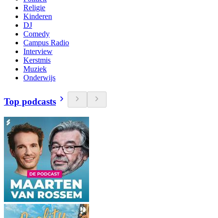
Religie
Kinderen
DJ
Comedy
Campus Radio
Interview
Kerstmis
Muziek
Onderwijs
Top podcasts