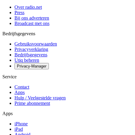
Over radio.net
Press
Bij ons adverteren
Broadcast met ons
Bedrijfsgegevens
Gebruiksvoorwaarden
Privacyverklaring
Bedrijfsgegevens
Utiq beheren
Privacy-Manager
Service
Contact
Apps
Hulp / Veelgestelde vragen
Prime abonnement
Apps
iPhone
iPad
Android