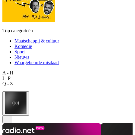
Top categorieën
Maatschappij & cultuur
Komedie
Sport
Nieuws
Waargebeurde misdaad
A - H
I - P
Q - Z