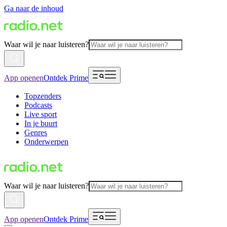
Ga naar de inhoud
Waar wil je naar luisteren?
App openen
Ontdek Prime
Topzenders
Podcasts
Live sport
In je buurt
Genres
Onderwerpen
Waar wil je naar luisteren?
App openen
Ontdek Prime