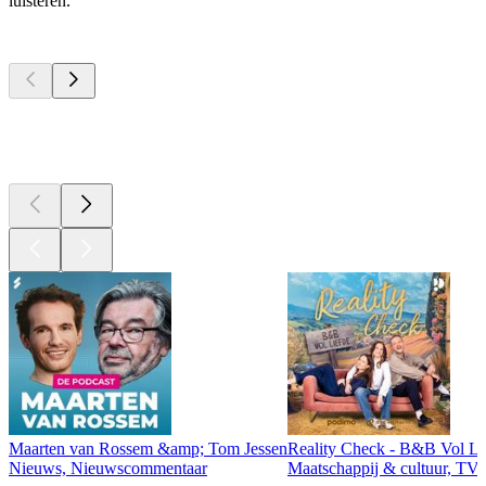
luisteren.
Top
podcasts
Top
podcasts
Top
podcasts
Maarten van Rossem &amp; Tom Jessen
Reality Check - B&B Vol Li
Nieuws, Nieuwscommentaar
Maatschappij & cultuur, TV 