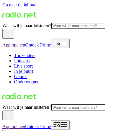
Ga naar de inhoud
Waar wil je naar luisteren?
App openen
Ontdek Prime
Topzenders
Podcasts
Live sport
In je buurt
Genres
Onderwerpen
Waar wil je naar luisteren?
App openen
Ontdek Prime