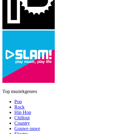
Top muziekgenres
Pop
Rock
Hip Hop
Chillout
Country
Gouwe ouwe
Electro