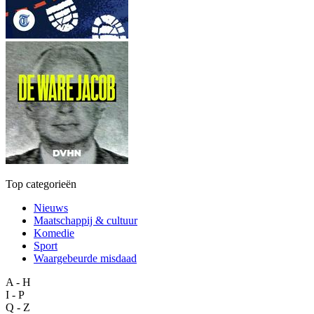
Top categorieën
Nieuws
Maatschappij & cultuur
Komedie
Sport
Waargebeurde misdaad
A - H
I - P
Q - Z