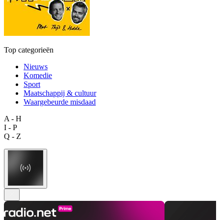
Top categorieën
Nieuws
Komedie
Sport
Maatschappij & cultuur
Waargebeurde misdaad
A - H
I - P
Q - Z