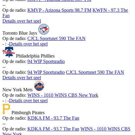
-
-
Op de radio:
KMVP - Arizona Sports 98.7 FM
KWFN - 97.3 The
Fan
Details over het spel
Toronto Blue Jays
Op de radio:
CJCL Sportsnet 590 The FAN
-
:
-
Details over het spel
Philadelphia Phillies
Op de radio:
94 WIP Sportsradio
-
-
Op de radio:
94 WIP Sportsradio
CJCL Sportsnet 590 The FAN
Details over het spel
New York Mets
Op de radio:
WINS - 1010 WINS CBS New York
-
:
-
Details over het spel
Pittsburgh Pirates
Op de radio:
KDKA FM - 93.7 The Fan
-
-
Op de radio:
KDKA FM - 93.7 The Fan
WINS - 1010 WINS CBS
New York