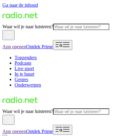
Ga naar de inhoud
Waar wil je naar luisteren?
App openen
Ontdek Prime
Topzenders
Podcasts
Live sport
In je buurt
Genres
Onderwerpen
Waar wil je naar luisteren?
App openen
Ontdek Prime