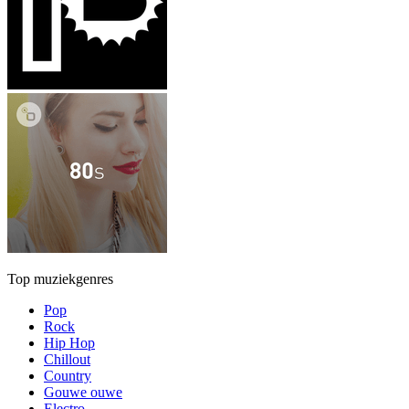
Top muziekgenres
Pop
Rock
Hip Hop
Chillout
Country
Gouwe ouwe
Electro