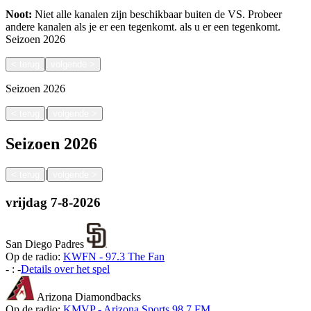
Noot:
Niet alle kanalen zijn beschikbaar buiten de VS. Probeer
andere kanalen als je er een tegenkomt.
als u er een tegenkomt.
Seizoen
2026
<
terug
volgende
>
Seizoen
2026
|
<
terug
volgende
>
Seizoen
2026
|
<
terug
volgende
>
vrijdag
7-8-2026
San Diego Padres
Op de radio:
KWFN - 97.3 The Fan
-
:
-
Details over het spel
Arizona Diamondbacks
Op de radio:
KMVP - Arizona Sports 98.7 FM