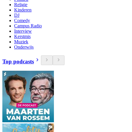
Religie
Kinderen
DJ
Comedy
Campus Radio
Interview
Kerstmis
Muziek
Onderwijs
Top podcasts