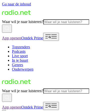
Ga naar de inhoud
Waar wil je naar luisteren?
App openen
Ontdek Prime
Topzenders
Podcasts
Live sport
In je buurt
Genres
Onderwerpen
Waar wil je naar luisteren?
App openen
Ontdek Prime