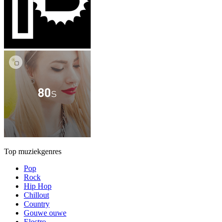
Top muziekgenres
Pop
Rock
Hip Hop
Chillout
Country
Gouwe ouwe
Electro