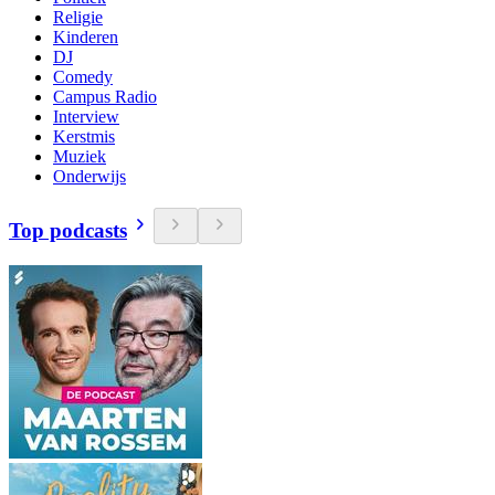
Religie
Kinderen
DJ
Comedy
Campus Radio
Interview
Kerstmis
Muziek
Onderwijs
Top podcasts