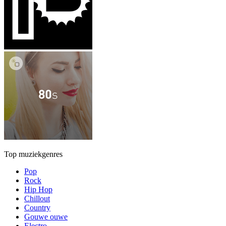
Top muziekgenres
Pop
Rock
Hip Hop
Chillout
Country
Gouwe ouwe
Electro