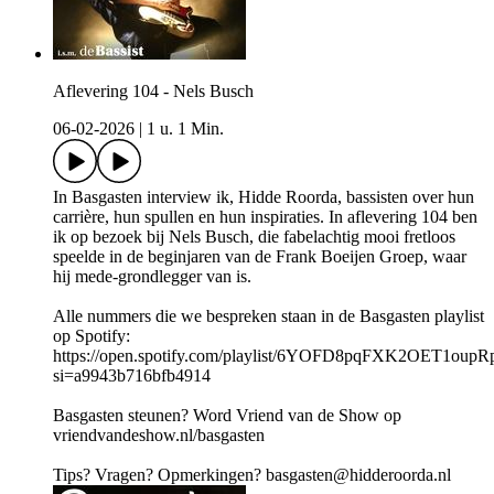
Aflevering 104 - Nels Busch
06-02-2026
|
1 u. 1 Min.
In Basgasten interview ik, Hidde Roorda, bassisten over hun
carrière, hun spullen en hun inspiraties. In aflevering 104 ben
ik op bezoek bij Nels Busch, die fabelachtig mooi fretloos
speelde in de beginjaren van de Frank Boeijen Groep, waar
hij mede-grondlegger van is.
Alle nummers die we bespreken staan in de Basgasten playlist
op Spotify:
https://open.spotify.com/playlist/6YOFD8pqFXK2OET1oup
si=a9943b716bfb4914
Basgasten steunen? Word Vriend van de Show op
vriendvandeshow.nl/basgasten
Tips? Vragen? Opmerkingen? basgasten@hidderoorda.nl