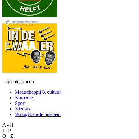
Top categorieën
Maatschappij & cultuur
Komedie
Sport
Nieuws
Waargebeurde misdaad
A - H
I - P
Q - Z