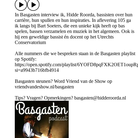
In Basgasten interview ik, Hidde Roorda, bassisten over hun
carrière, hun spullen en hun inspiraties. In aflevering 105 ga
ik langs bij Bart Soeters, die een unieke kijk heeft op bas
spelen, bassen verzamelen en muziek in het algemeen. Ook is
hij een geweldige bassist én docent op het Utrechts
Conservatorium
Alle nummers die we bespreken staan in de Basgasten playlist
op Spotify:
https://open.spotify.com/playlist/6YOFD8pqFXK2OET1oup
si=a9943b716bfb4914
Basgasten steunen? Word Vriend van de Show op
vriendvandeshow.nl/basgasten
Tips? Vragen? Opmerkingen? basgasten@hidderoorda.nl