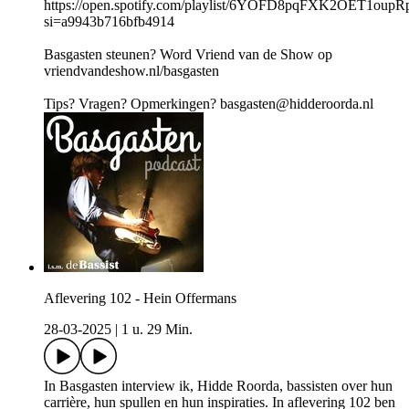
https://open.spotify.com/playlist/6YOFD8pqFXK2OET1oup
si=a9943b716bfb4914
Basgasten steunen? Word Vriend van de Show op
vriendvandeshow.nl/basgasten
Tips? Vragen? Opmerkingen? basgasten@hidderoorda.nl
Aflevering 102 - Hein Offermans
28-03-2025
|
1 u. 29 Min.
In Basgasten interview ik, Hidde Roorda, bassisten over hun
carrière, hun spullen en hun inspiraties. In aflevering 102 ben