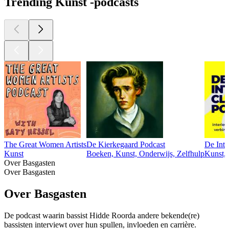
Trending Kunst -podcasts
The Great Women Artists
De Kierkegaard Podcast
De Inte
Kunst
Boeken, Kunst, Onderwijs, Zelfhulp
Kunst,
Over Basgasten
Over Basgasten
Over Basgasten
De podcast waarin bassist Hidde Roorda andere bekende(re)
bassisten interviewt over hun spullen, invloeden en carrière.