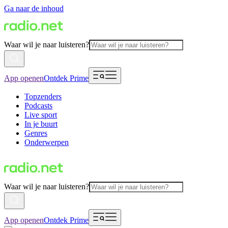
Ga naar de inhoud
Waar wil je naar luisteren?
App openen
Ontdek Prime
Topzenders
Podcasts
Live sport
In je buurt
Genres
Onderwerpen
Waar wil je naar luisteren?
App openen
Ontdek Prime