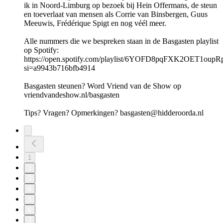
ik in Noord-Limburg op bezoek bij Hein Offermans, de steun
en toeverlaat van mensen als Corrie van Binsbergen, Guus
Meeuwis, Frédérique Spigt en nog véél meer.
Alle nummers die we bespreken staan in de Basgasten playlist
op Spotify:
https://open.spotify.com/playlist/6YOFD8pqFXK2OET1oup
si=a9943b716bfb4914
Basgasten steunen? Word Vriend van de Show op
vriendvandeshow.nl/basgasten
Tips? Vragen? Opmerkingen? basgasten@hidderoorda.nl
1
2
3
4
5
6
7