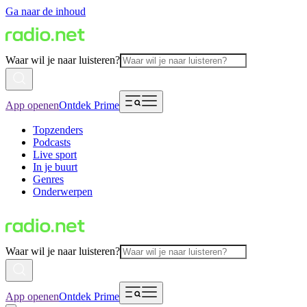
Ga naar de inhoud
Waar wil je naar luisteren?
App openen
Ontdek Prime
Topzenders
Podcasts
Live sport
In je buurt
Genres
Onderwerpen
Waar wil je naar luisteren?
App openen
Ontdek Prime