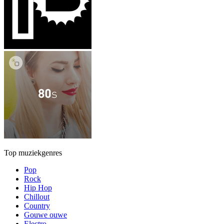
Top muziekgenres
Pop
Rock
Hip Hop
Chillout
Country
Gouwe ouwe
Electro