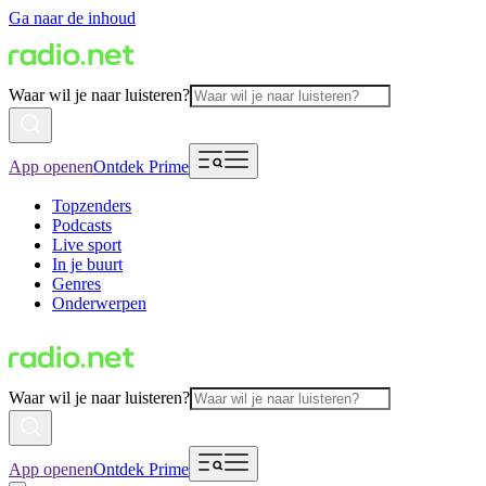
Ga naar de inhoud
Waar wil je naar luisteren?
App openen
Ontdek Prime
Topzenders
Podcasts
Live sport
In je buurt
Genres
Onderwerpen
Waar wil je naar luisteren?
App openen
Ontdek Prime