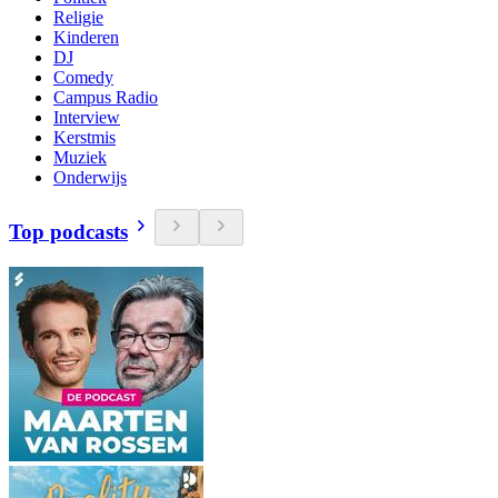
Religie
Kinderen
DJ
Comedy
Campus Radio
Interview
Kerstmis
Muziek
Onderwijs
Top podcasts