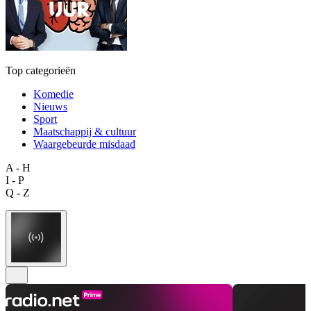
Top categorieën
Komedie
Nieuws
Sport
Maatschappij & cultuur
Waargebeurde misdaad
A - H
I - P
Q - Z