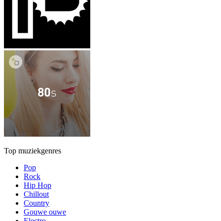
Top muziekgenres
Pop
Rock
Hip Hop
Chillout
Country
Gouwe ouwe
Electro