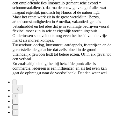
een ontploffende fles limoncello (romantische avond =
schoonmaakdienst), daarna de eeuwige vraag of alles wat
misgaat eigenlijk juridisch bij Hanos of de natuur ligt.
Maar het echte werk zit in de grote wereldlijn: Bezos,
arbeidsomstandigheden in Amerika, vakantiedagen als
betaalmiddel en het idee dat je in sommige bedrijven vooral
flexibel moet zijn in wie er eigenlijk wordt uitgebuit.
Ondertussen sneuvelt ook nog even het beeld van de vrije
markt als moreel kompas.
Tussendoor: oorlog, kunstmest, aardappels, frietprijzen en de
geruststellende gedachte dat zelfs bloed in de grond
uiteindelijk gewoon leidt tot betere rozen. Of in elk geval tot
een verhaal.
En zoals altijd eindigt het bij hetzelfde punt: alles is
commercie, iedereen is een influencer, en als het even kan
gaat de opbrengst naar de voedselbank. Dat dan weer wel.
1
2
3
4