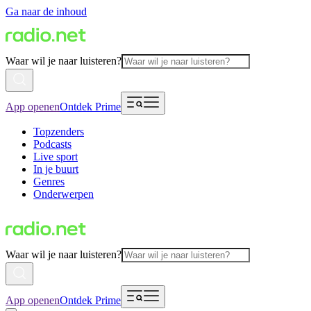
Ga naar de inhoud
Waar wil je naar luisteren?
App openen
Ontdek Prime
Topzenders
Podcasts
Live sport
In je buurt
Genres
Onderwerpen
Waar wil je naar luisteren?
App openen
Ontdek Prime