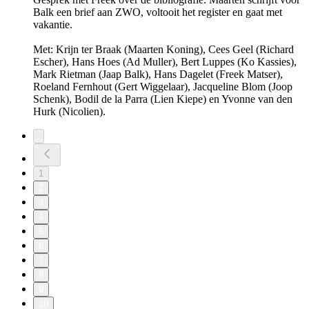
Balk een brief aan ZWO, voltooit het register en gaat met
vakantie.
Met: Krijn ter Braak (Maarten Koning), Cees Geel (Richard
Escher), Hans Hoes (Ad Muller), Bert Luppes (Ko Kassies),
Mark Rietman (Jaap Balk), Hans Dagelet (Freek Matser),
Roeland Fernhout (Gert Wiggelaar), Jacqueline Blom (Joop
Schenk), Bodil de la Parra (Lien Kiepe) en Yvonne van den
Hurk (Nicolien).
1
2
3
4
5
6
7
8
9
10