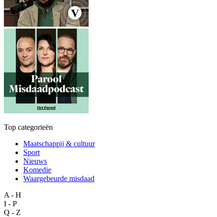
Top categorieën
Maatschappij & cultuur
Sport
Nieuws
Komedie
Waargebeurde misdaad
A - H
I - P
Q - Z