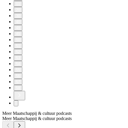
11
20
30
40
48
49
50
51
52
53
54
55
56
57
58
Meer Maatschappij & cultuur podcasts
Meer Maatschappij & cultuur podcasts