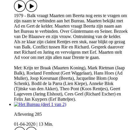
1979 - Balk vraagt Maarten om Beerta nog eens te vragen om
zijn naam te verbinden aan het Bureau. Maarten bekijkt met
Ad en Gert de kelder. Maarten vraagt Beerta zijn naam aan
het Bureau te verbinden. Over Güntermann en Seiner. Bezoek
van De Blaauwe en zijn vrouw. Ontruiming van de kelder.
Als ze klaar zijn claimt Rentjes een stuk, naar blijkt op gezag
van Balk. Conflict tussen Rie en Richard. Gesprek daarover
met Richard en Jaring en vervolgens met Eef. Maarten stelt
Ad voor om met zijn allen naar Drente te gaan.
Met: Krijn ter Braak (Maarten Koning), Mark Rietman (Jaap
Balk), Roeland Fernhout (Gert Wiggelaar), Hans Hoes (Ad
Muller), Joop Keesmaat (Beerta), Jacqueline Blom (Joop
Schenk), Bodil de la Parra (Lien Kiepe), Anneke Blok
(Tjitske van den Akker), Theo Pont (Koos Rentjes), Geert
Lageveen (Jaring Elshout), Cees Geel (Richard Escher) en
Felix Jan Kuypers (Eef Batteljee).
Aflevering 285
01-04-2020
|
13 Min.