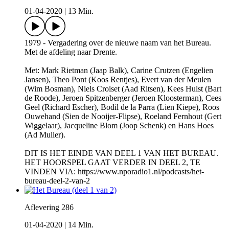
01-04-2020
|
13 Min.
1979 - Vergadering over de nieuwe naam van het Bureau.
Met de afdeling naar Drente.
Met: Mark Rietman (Jaap Balk), Carine Crutzen (Engelien
Jansen), Theo Pont (Koos Rentjes), Evert van der Meulen
(Wim Bosman), Niels Croiset (Aad Ritsen), Kees Hulst (Bart
de Roode), Jeroen Spitzenberger (Jeroen Kloosterman), Cees
Geel (Richard Escher), Bodil de la Parra (Lien Kiepe), Roos
Ouwehand (Sien de Nooijer-Flipse), Roeland Fernhout (Gert
Wiggelaar), Jacqueline Blom (Joop Schenk) en Hans Hoes
(Ad Muller).
DIT IS HET EINDE VAN DEEL 1 VAN HET BUREAU.
HET HOORSPEL GAAT VERDER IN DEEL 2, TE
VINDEN VIA: https://www.nporadio1.nl/podcasts/het-
bureau-deel-2-van-2
Aflevering 286
01-04-2020
|
14 Min.