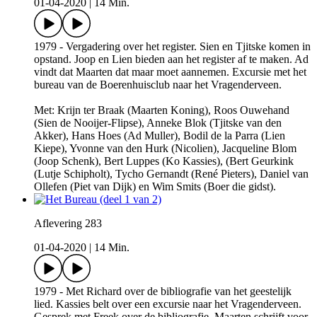
01-04-2020
|
14 Min.
1979 - Vergadering over het register. Sien en Tjitske komen in
opstand. Joop en Lien bieden aan het register af te maken. Ad
vindt dat Maarten dat maar moet aannemen. Excursie met het
bureau van de Boerenhuisclub naar het Vragenderveen.
Met: Krijn ter Braak (Maarten Koning), Roos Ouwehand
(Sien de Nooijer-Flipse), Anneke Blok (Tjitske van den
Akker), Hans Hoes (Ad Muller), Bodil de la Parra (Lien
Kiepe), Yvonne van den Hurk (Nicolien), Jacqueline Blom
(Joop Schenk), Bert Luppes (Ko Kassies), (Bert Geurkink
(Lutje Schipholt), Tycho Gernandt (René Pieters), Daniel van
Ollefen (Piet van Dijk) en Wim Smits (Boer die gidst).
Aflevering 283
01-04-2020
|
14 Min.
1979 - Met Richard over de bibliografie van het geestelijk
lied. Kassies belt over een excursie naar het Vragenderveen.
Gesprek met Freek over de bibliografie. Maarten schrijft voor