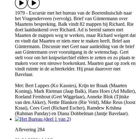
1979 - Excursie met het bureau van de Boerenhuisclub naar
het Vragenderveen (vervolg). Brief van Güntermann over
Maartens bespreking. Balk vindt 82 mappen bij Richard. Rie
doet laatdunkend over Richard. Ad is bereid samen met
Maarten de mappen weg te werken, maar Richard weigert dat
en vindt dat Maarten er niets mee te maken heeft. Brief aan
Güntermann. Discussie met Gert naar aanleiding van de brief
aan Güntermann over vooruitgang in de wetenschap. Gert
stelt voor om het knipselarchief elders te zetten en zo plaats te
maken voor een nieuwe boekenkast. Maarten gaat op zoek en
vindt ruimte in de achterkelder. Hij praat daarover met
Bavelaar.
Met: Bert Luppes (Ko Kassies), Krijn ter Braak (Maarten
Koning), Mark Rietman (Jaap Balk), Hans Hoes (Ad Muller),
Roeland Fernhout (Gert Wiggelaar), Anneke Blok (Tjitske
van den Akker), Nettie Blanken (Rie Veld), Mike Reus (Joost
Kraai), Cees Geel (Richard Escher), Ramdew Krishna
(Rahman Panday) en Diana Dobbelman (Jantje Bavelaar).
Aflevering 284