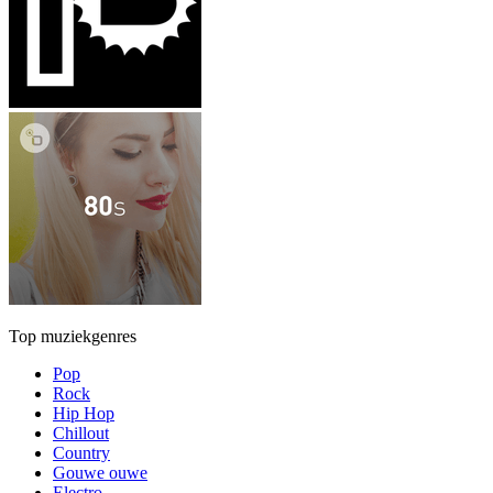
Top muziekgenres
Pop
Rock
Hip Hop
Chillout
Country
Gouwe ouwe
Electro