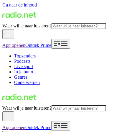
Ga naar de inhoud
Waar wil je naar luisteren?
App openen
Ontdek Prime
Topzenders
Podcasts
Live sport
In je buurt
Genres
Onderwerpen
Waar wil je naar luisteren?
App openen
Ontdek Prime