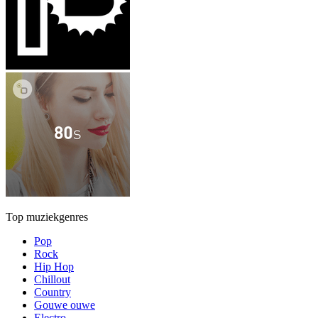
Top muziekgenres
Pop
Rock
Hip Hop
Chillout
Country
Gouwe ouwe
Electro