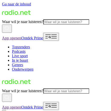
Ga naar de inhoud
Waar wil je naar luisteren?
App openen
Ontdek Prime
Topzenders
Podcasts
Live sport
In je buurt
Genres
Onderwerpen
Waar wil je naar luisteren?
App openen
Ontdek Prime