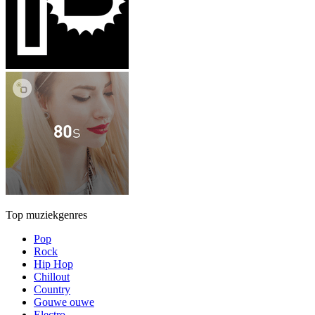
Top muziekgenres
Pop
Rock
Hip Hop
Chillout
Country
Gouwe ouwe
Electro