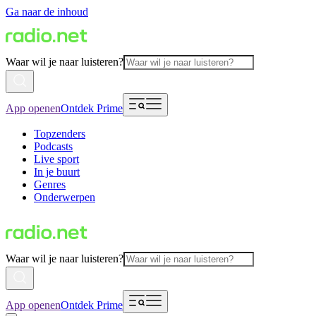
Ga naar de inhoud
Waar wil je naar luisteren?
App openen
Ontdek Prime
Topzenders
Podcasts
Live sport
In je buurt
Genres
Onderwerpen
Waar wil je naar luisteren?
App openen
Ontdek Prime