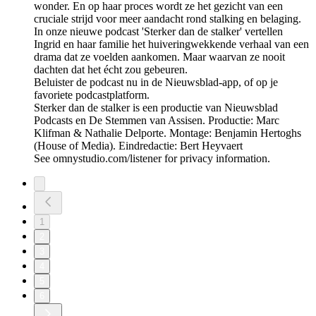
wonder. En op haar proces wordt ze het gezicht van een
cruciale strijd voor meer aandacht rond stalking en belaging.
In onze nieuwe podcast 'Sterker dan de stalker' vertellen
Ingrid en haar familie het huiveringwekkende verhaal van een
drama dat ze voelden aankomen. Maar waarvan ze nooit
dachten dat het écht zou gebeuren.
Beluister de podcast nu in de Nieuwsblad-app, of op je
favoriete podcastplatform.
Sterker dan de stalker is een productie van Nieuwsblad
Podcasts en De Stemmen van Assisen. Productie: Marc
Klifman & Nathalie Delporte. Montage: Benjamin Hertoghs
(House of Media). Eindredactie: Bert Heyvaert
See omnystudio.com/listener for privacy information.
1
2
3
4
5
6