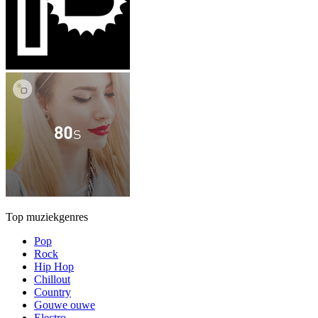
Top muziekgenres
Pop
Rock
Hip Hop
Chillout
Country
Gouwe ouwe
Electro