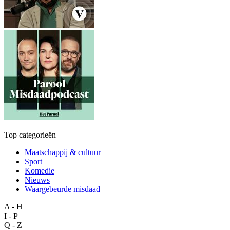
Top categorieën
Maatschappij & cultuur
Sport
Komedie
Nieuws
Waargebeurde misdaad
A - H
I - P
Q - Z